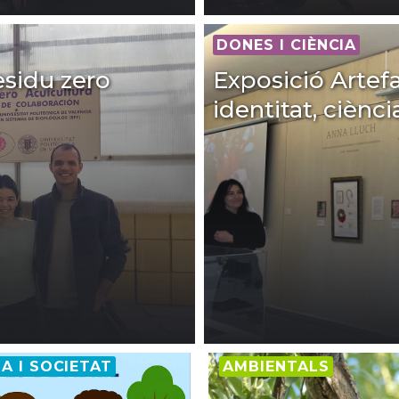
DONES I CIÈNCIA
esidu zero
Exposició Artefa
identitat, ciènci
IA I SOCIETAT
AMBIENTALS