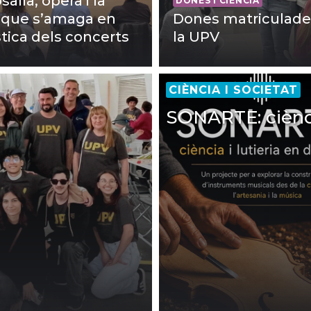
alía, òpera i la
DONES I CIÈNCIA
a que s’amaga en
Dones matriculade
stica dels concerts
la UPV
CIÈNCIA I SOCIETAT
SONARTE: ciència