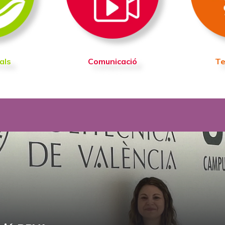
als
Comunicació
Te