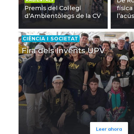
De Ros
AMBIENTALS
Premis del Col·legi
físic
d’Ambientòlegs de la CV
l’acú
CIÈNCIA I SOCIETAT
Fira dels Invents UPV
Leer ahora