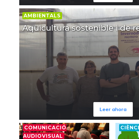
AMBIENTALS
Aqüicultura sostenible i de r
Leer ahora
COMUNICACIÓ
CIÈNC
AUDIOVISUAL