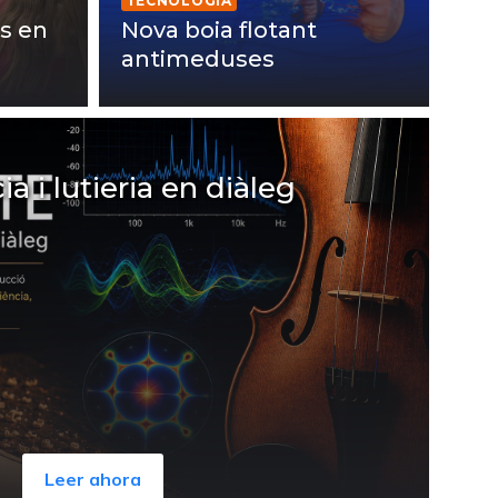
TECNOLOGIA
s en
Nova boia flotant
antimeduses
 i lutieria en diàleg
Leer ahora