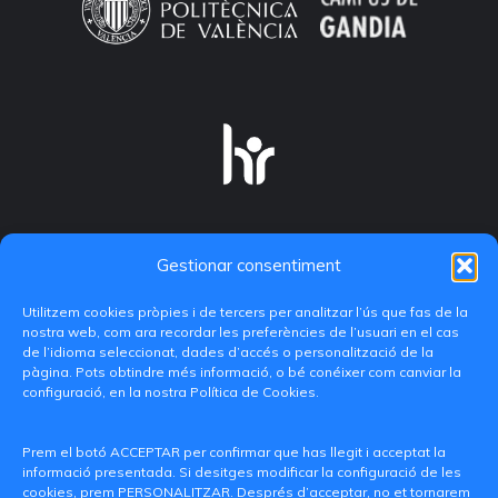
Gestionar consentiment
Utilitzem cookies pròpies i de tercers per analitzar l’ús que fas de la
nostra web, com ara recordar les preferències de l’usuari en el cas
de l’idioma seleccionat, dades d’accés o personalització de la
pàgina. Pots obtindre més informació, o bé conéixer com canviar la
configuració, en la nostra Política de Cookies.
C/ Paranimf, 1 - 46730 Grau de Gandia
(València)
Prem el botó ACCEPTAR per confirmar que has llegit i acceptat la
informació presentada. Si desitges modificar la configuració de les
+34 962849333
cookies, prem PERSONALITZAR. Després d’acceptar, no et tornarem