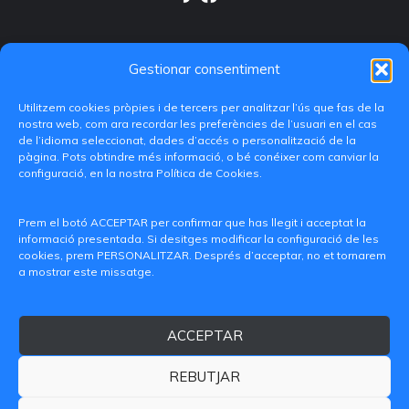
Gestionar consentiment
Utilitzem cookies pròpies i de tercers per analitzar l’ús que fas de la
nostra web, com ara recordar les preferències de l’usuari en el cas
de l’idioma seleccionat, dades d’accés o personalització de la
pàgina. Pots obtindre més informació, o bé conéixer com canviar la
configuració, en la nostra Política de Cookies.
C/ Paranimf, 1 - 46730 Grau de Gandia
(València)
Prem el botó ACCEPTAR per confirmar que has llegit i acceptat la
informació presentada. Si desitges modificar la configuració de les
+34 962849333
cookies, prem PERSONALITZAR. Després d’acceptar, no et tornarem
a mostrar este missatge.
iditransferencia@epsg.upv.es
ACCEPTAR
Qui som
Contacte
Avís legal
Política de privacitat
Política de Cookies
REBUTJAR
© 2026 CAMPUS DE GANDIA UNIVERSITAT POLITÈCNICA