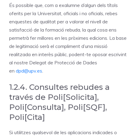
És possible que, com a exalumne d’algun dels títols
oferits per la Universitat, oficials i no oficials, rebes
enquestes de qualitat per a valorar el nivell de
satisfacció de la formació rebuda, la qual cosa ens
permetrà fer millores en les pròximes edicions. La base
de legitimació serà el compliment d’una missió
realitzada en interès públic, podent-te oposar escrivint
al nostre Delegat de Protecció de Dades
en
dpd@upv.es
.
1.2.4. Consultes rebudes a
través de Poli[Solicita],
Poli[Consulta], Poli[SQF],
Poli[Cita]
Si utilitzes qualsevol de les aplicacions indicades o