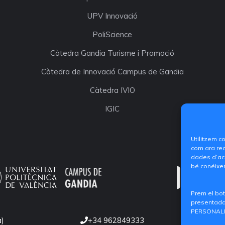
UPV Innovació
PoliScience
Càtedra Gandia Turisme i Promoció
Càtedra de Innovació Campus de Gandia
Càtedra IVIO
IGIC
Utilitzem c
com ara rec
dades d’acc
bé conéixer
Prem el bot
presentada.
PERSONALIT
a)
+34 962849333