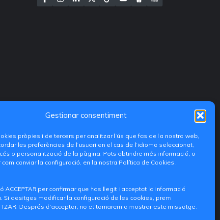
Gestionar consentiment
ookies pròpies i de tercers per analitzar l’ús que fas de la nostra web,
ordar les preferències de l’usuari en el cas de l’idioma seleccionat,
és o personalització de la pàgina. Pots obtindre més informació, o
 com canviar la configuració, en la nostra Política de Cookies.
ó ACCEPTAR per confirmar que has llegit i acceptat la informació
 Si desitges modificar la configuració de les cookies, prem
ZAR. Després d’acceptar, no et tornarem a mostrar este missatge.
iditransferencia@epsg.upv.es