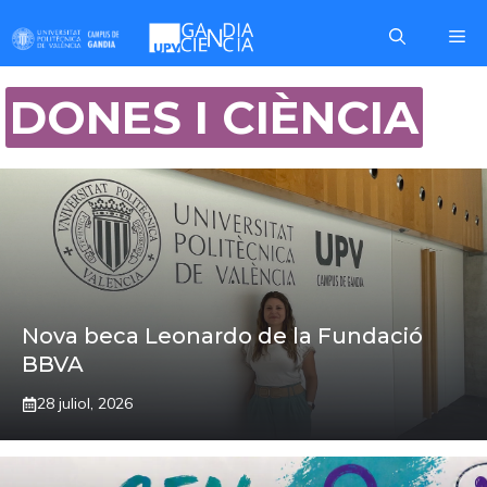
Skip
Me
to
content
DONES I CIÈNCIA
Nova beca Leonardo de la Fundació
BBVA
28 juliol, 2026