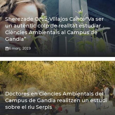
Sherezade Ortiz-Villajos Cano: “Va ser
un autèntic colp de realitat estudiar
Ciències Ambientals al Campus de
Gandia”
6 març, 2019
Doctores en Ciències Ambientals del
Campus de Gandia realitzen un estudi
sobre el riu Serpis