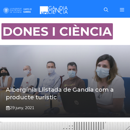
Skip
Me
to
content
DONES I CIÈNCIA
Albergínia Llistada de Gandia com a
producte turístic
29 juny, 2021