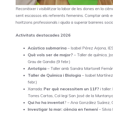
Reconèixer i visibilitzar la labor de les dones en la c
sent escassos els referents femenins. Comptar amb este
horitzons professionals i ajuda a superar barreres socia
Activitats destacades 2026
Acústica submarina
– Isabel Pérez Arjona, IES 
Què vols ser de major?
– Taller de química, J
Grau de Gandia (9 febr.)
Antotipia
– Taller amb Sandra Martorell Fernán
Taller de Química i Biologia
– Isabel Martínez
febr.)
Xarrada:
Per què necessitem un 11F?
i taller:
Torres Cartas, Col·legi San José de la Muntanya,
Qui ho ha inventat
? – Ana González Suárez, CE
Investigar la mar: ciència en femení
– Silvia