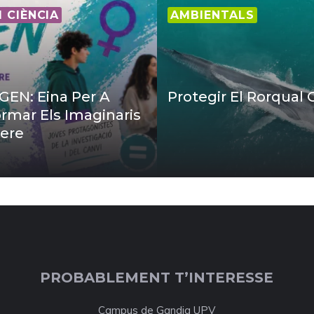
I CIÈNCIA
AMBIENTALS
EN: Eina Per A
Protegir El Rorqual
rmar Els Imaginaris
ere
PROBABLEMENT T’INTERESSE
Campus de Gandia UPV