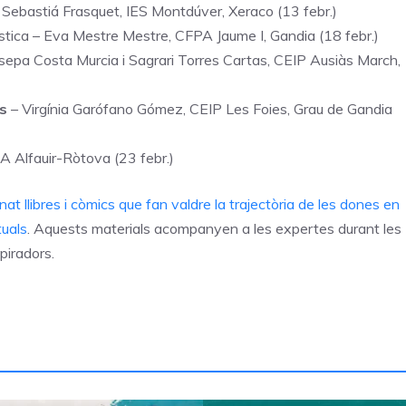
Sebastiá Frasquet, IES Montdúver, Xeraco (13 febr.)
üística – Eva Mestre Mestre, CFPA Jaume I, Gandia (18 febr.)
sepa Costa Murcia i Sagrari Torres Cartas, CEIP Ausiàs March,
rs
– Virgínia Garófano Gómez, CEIP Les Foies, Grau de Gandia
A Alfauir-Ròtova (23 febr.)
t llibres i còmics que fan valdre la trajectòria de les dones en
tuals
. Aquests materials acompanyen a les expertes durant les
spiradors.