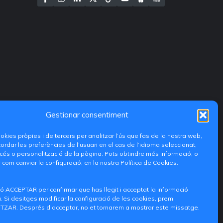
Gestionar consentiment
ookies pròpies i de tercers per analitzar l’ús que fas de la nostra web,
ordar les preferències de l’usuari en el cas de l’idioma seleccionat,
és o personalització de la pàgina. Pots obtindre més informació, o
 com canviar la configuració, en la nostra Política de Cookies.
ó ACCEPTAR per confirmar que has llegit i acceptat la informació
 Si desitges modificar la configuració de les cookies, prem
ZAR. Després d’acceptar, no et tornarem a mostrar este missatge.
iditransferencia@epsg.upv.es