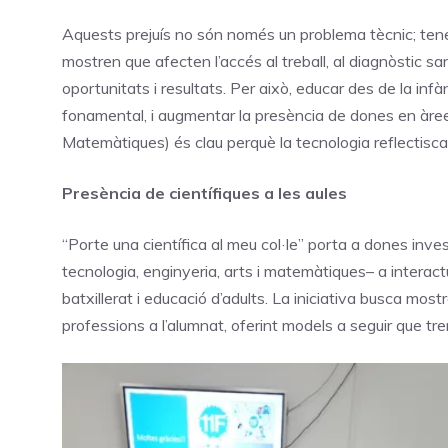
Aquests prejuís no són només un problema tècnic; tenen
mostren que afecten l’accés al treball, al diagnòstic sani
oportunitats i resultats. Per això, educar des de la inf
fonamental, i augmentar la presència de dones en àree
Matemàtiques) és clau perquè la tecnologia reflectisca l
Presència de científiques a les aules
“Porte una científica al meu col·le” porta a dones inve
tecnologia, enginyeria, arts i matemàtiques– a interact
batxillerat i educació d’adults. La iniciativa busca mostr
professions a l’alumnat, oferint models a seguir que t