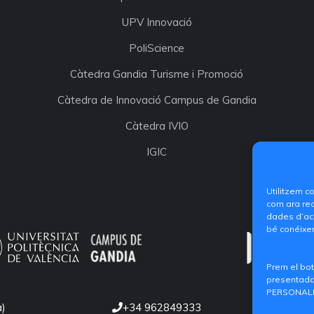
UPV Innovació
PoliScience
Càtedra Gandia Turisme i Promoció
Càtedra de Innovació Campus de Gandia
Càtedra IVIO
IGIC
Utilitzem c
com ara rec
dades d’acc
bé conéixer
Prem el bot
presentada.
PERSONALIT
a)
+34 962849333