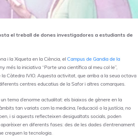
acosta el treball de dones investigadores a estudiants de
a i la Xiqueta en la Ciència, el
Campus de Gandia de la
y més la iniciativa “Porte una científica al meu col·le”,
 la Càtedra IVIO. Aquesta activitat, que arriba a la seua octava
 diferents centres educatius de la Safor i altres comarques.
un tema d’enorme actualitat: els biaixos de gènere en la
 àmbits tan variats com la medicina, l’educació o la justícia, no
en, i si aquests reflecteixen desigualtats socials, poden
en aparèixer en diferents fases: des de les dades d’entrenament
ue creguen la tecnologia.