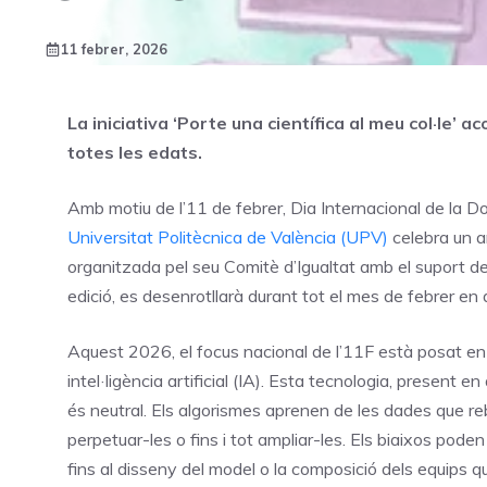
11 febrer, 2026
La iniciativa ‘Porte una científica al meu col·le’ 
totes les edats.
Amb motiu de l’11 de febrer, Dia Internacional de la Don
Universitat Politècnica de València (UPV)
celebra un an
organitzada pel seu Comitè d’Igualtat amb el suport de
edició, es desenrotllarà durant tot el mes de febrer en
Aquest 2026, el focus nacional de l’11F està posat en 
intel·ligència artificial (IA). Esta tecnologia, present en
és neutral. Els algorismes aprenen de les dades que reb
perpetuar-les o fins i tot ampliar-les. Els biaixos pod
fins al disseny del model o la composició dels equips q