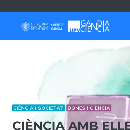
Skip
to
content
CIÈNCIA I SOCIETAT
DONES I CIÈNCIA
CIÈNCIA AMB ELL