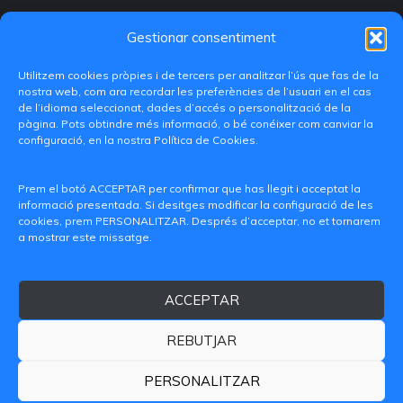
Gestionar consentiment
Utilitzem cookies pròpies i de tercers per analitzar l’ús que fas de la
nostra web, com ara recordar les preferències de l’usuari en el cas
de l’idioma seleccionat, dades d’accés o personalització de la
pàgina. Pots obtindre més informació, o bé conéixer com canviar la
configuració, en la nostra Política de Cookies.
C/ Paranimf, 1 - 46730 Grau de Gandia
(València)
Prem el botó ACCEPTAR per confirmar que has llegit i acceptat la
informació presentada. Si desitges modificar la configuració de les
+34 962849333
cookies, prem PERSONALITZAR. Després d’acceptar, no et tornarem
a mostrar este missatge.
iditransferencia@epsg.upv.es
ACCEPTAR
Qui som
Contacte
Avís legal
Política de privacitat
Política de Cookies
REBUTJAR
© 2026 CAMPUS DE GANDIA UNIVERSITAT POLITÈCNICA
DE VALÈNCIA
PERSONALITZAR