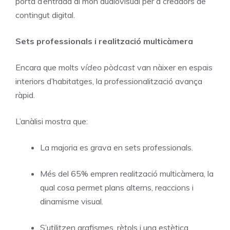
porta d’entrada al món audiovisual per a creadors de
contingut digital.
Sets professionals i realització multicàmera
Encara que molts
vídeo pòdcast
van nàixer en espais
interiors d’habitatges, la professionalització avança
ràpid.
L’anàlisi mostra que:
La majoria es grava en sets professionals.
Més del 65% empren realització multicàmera, la
qual cosa permet plans alterns, reaccions i
dinamisme visual.
S’utilitzen grafismes, rètols i una estètica