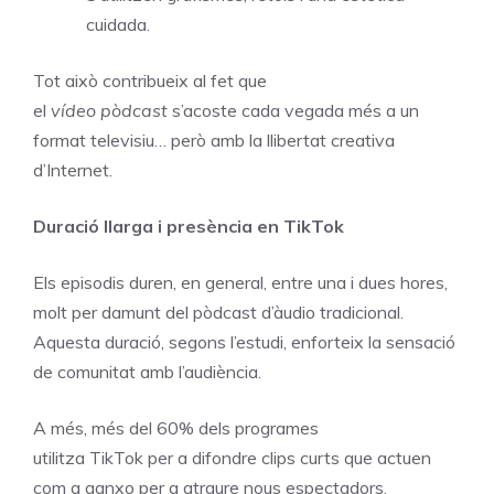
cuidada.
Tot això contribueix al fet que
el
vídeo pòdcast
s’acoste cada vegada més a un
format televisiu… però amb la llibertat creativa
d’Internet.
Duració llarga i presència en TikTok
Els episodis duren, en general, entre una i dues hores,
molt per damunt del pòdcast d’àudio tradicional.
Aquesta duració, segons l’estudi, enforteix la sensació
de comunitat amb l’audiència.
A més, més del 60% dels programes
utilitza
TikTok per a difondre clips curts que actuen
com a ganxo per a atraure nous espectadors.