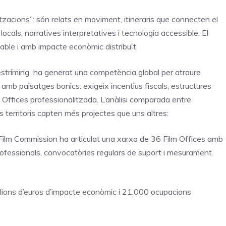
itzacions”: són relats en moviment, itineraris que connecten el
locals, narratives interpretatives i tecnologia accessible. El
alable i amb impacte econòmic distribuït.
’estríming ha generat una competència global per atraure
b paisatges bonics: exigeix incentius fiscals, estructures
 Offices professionalitzada. L’anàlisi comparada entre
 territoris capten més projectes que uns altres:
 Film Commission ha articulat una xarxa de 36 Film Offices amb
rofessionals, convocatòries regulars de suport i mesurament
lions d’euros d’impacte econòmic i 21.000 ocupacions