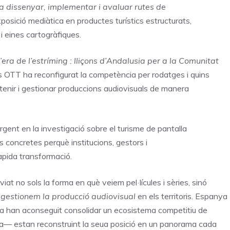
r a dissenyar, implementar i avaluar rutes de
posició mediàtica en productes turístics estructurats,
y i eines cartogràfiques.
’era de l’estríming : lliçons d’Andalusia per a la Comunitat
es OTT ha reconfigurat la competència per rodatges i quins
retenir i gestionar produccions audiovisuals de manera
ent en la investigació sobre el turisme de pantalla
s concretes perquè institucions, gestors i
àpida transformació.
iat no sols la forma en què veiem pel·lícules i sèries, sinó
i
gestionem la producció audiovisual
en els territoris. Espanya
a han aconseguit consolidar un ecosistema competitiu de
a— estan reconstruint la seua posició en un panorama cada