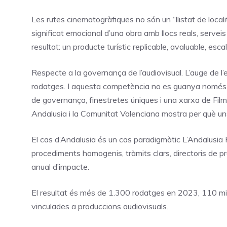
Les rutes cinematogràfiques no són un “llistat de local
significat emocional d’una obra amb llocs reals, serveis 
resultat: un producte turístic replicable, avaluable, esc
Respecte a la governança de l’audiovisual. L’auge de l
rodatges. I aquesta competència no es guanya només am
de governança, finestretes úniques i una xarxa de Film
Andalusia i la Comunitat Valenciana mostra per què uns
El cas d’Andalusia és un cas paradigmàtic L’Andalusia
procediments homogenis, tràmits clars, directoris de p
anual d’impacte.
El resultat és més de 1.300 rodatges en 2023, 110 mi
vinculades a produccions audiovisuals.