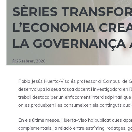
SÈRIES TRANSFOR
L’ECONOMIA CREA
LA GOVERNANÇA 
25 febrer, 2026
Pablo Jesús Huerta-Viso és professor al Campus de Ga
desenvolupa la seua tasca docent i investigadora en l’àmb
treball destaca per un enfocament interdisciplinari que 
on es produeixen i es consumeixen els continguts audi
En els últims mesos, Huerta-Viso ha publicat dues apor
complementaris, la relació entre estríming, rodatges, g