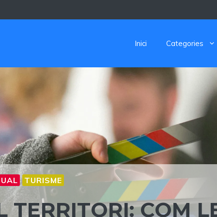
Inici
Categories
SUAL
TURISME
L TERRITORI: COM L