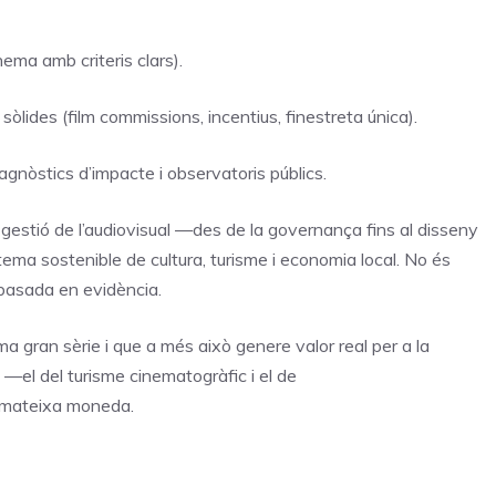
nema amb criteris clars).
sòlides (film commissions, incentius, finestreta única).
agnòstics d’impacte i observatoris públics.
a gestió de l’audiovisual —des de la governança fins al disseny
ema sostenible de cultura, turisme i economia local. No és
a basada en evidència.
a gran sèrie i que a més això genere valor real per a la
—el del turisme cinematogràfic i el de
a mateixa moneda.