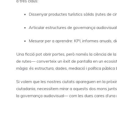
a tres claus:
Dissenyar productes turístics sòlids (rutes de ci
Articular estructures de governança audiovisual 
Mesurar per a aprendre: KPI, informes anuals, di
Una ficció pot obrir portes, però només la ciència de l
de rutes— converteix un èxit de pantalla en un ecosist
màgia: és estructura, dades, mediació i política públic
Si volem que les nostres ciutats apareguen en la pròxim
ciutadania, necessitem mirar a aquests dos mons junts 
la governança audiovisual— com les dues cares d’un