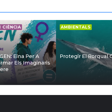
I CIÈNCIA
AMBIENTALS
EN: Eina Per A
Protegir El Rorqual
rmar Els Imaginaris
ere