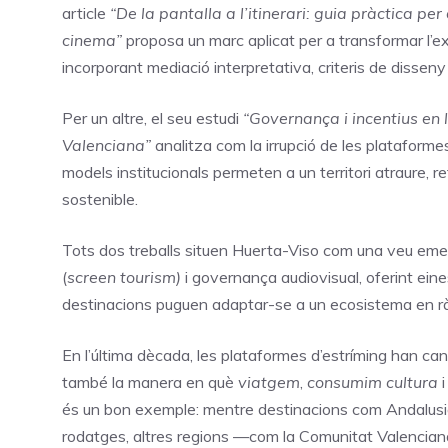
article
“De la pantalla a l’itinerari: guia pràctica pe
cinema”
proposa un marc aplicat per a transformar l’ex
incorporant mediació interpretativa, criteris de dissen
Per un altre, el seu estudi
“Governança i incentius en l
Valenciana”
analitza com la irrupció de les plataform
models institucionals permeten a un territori atraure, 
sostenible.
Tots dos treballs situen Huerta-Viso com una veu emerg
(
screen tourism)
i governança audiovisual, oferint eine
destinacions puguen adaptar-se a un ecosistema en r
En l’última dècada, les plataformes d’estríming han canv
també la manera en què
viatgem
,
consumim cultura
és un bon exemple: mentre destinacions com Andalusi
rodatges, altres regions —com la Comunitat Valencian