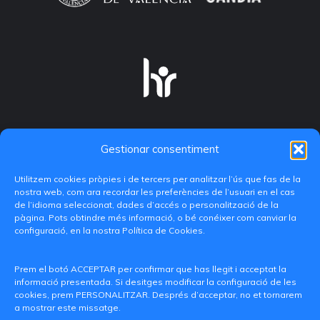
Gestionar consentiment
Utilitzem cookies pròpies i de tercers per analitzar l’ús que fas de la
nostra web, com ara recordar les preferències de l’usuari en el cas
de l’idioma seleccionat, dades d’accés o personalització de la
pàgina. Pots obtindre més informació, o bé conéixer com canviar la
configuració, en la nostra Política de Cookies.
C/ Paranimf, 1 - 46730 Grau de Gandia
(València)
Prem el botó ACCEPTAR per confirmar que has llegit i acceptat la
informació presentada. Si desitges modificar la configuració de les
+34 962849333
cookies, prem PERSONALITZAR. Després d’acceptar, no et tornarem
a mostrar este missatge.