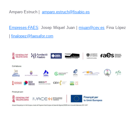
Amparo Estruch |
amparo.estruch@fisabio.es
Empreses-FAES
: Josep Miquel Juan |
mjuan@cev.es
Fina López
|
finalopez@faesafor.com