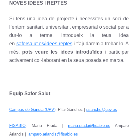
NOVES IDEES I REPTES
Si tens una idea de projecte i necessites un soci de
l’entorn sanitari, universitari, empresarial o social per a
dur-lo a terme, introdueix la teua idea
en
saforsalut.es/idees-reptes
i t’ajudarem a trobar-lo. A
més,
pots veure les idees introduïdes
i participar
activament col·laborant en la seua posada en marxa.
Equip Safor Salut
Campus de Gandia (UPV)
: Pilar Sánchez |
psanche@upv.es
FISABIO
: María Prada |
maria.prada@fisabio.es
Amparo
Arlandis |
amparo.arlandis@fisabio.es