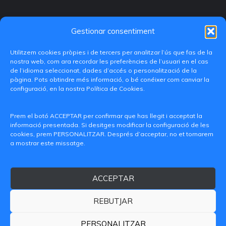
Gestionar consentiment
Utilitzem cookies pròpies i de tercers per analitzar l’ús que fas de la
nostra web, com ara recordar les preferències de l’usuari en el cas
de l’idioma seleccionat, dades d’accés o personalització de la
pàgina. Pots obtindre més informació, o bé conéixer com canviar la
configuració, en la nostra Política de Cookies.
C/ Paranimf, 1 - 46730 Grau de Gandia
(València)
Prem el botó ACCEPTAR per confirmar que has llegit i acceptat la
informació presentada. Si desitges modificar la configuració de les
+34 962849333
cookies, prem PERSONALITZAR. Després d’acceptar, no et tornarem
a mostrar este missatge.
iditransferencia@epsg.upv.es
ACCEPTAR
Qui som
Contacte
Avís legal
Política de privacitat
Política de Cookies
REBUTJAR
© 2026 CAMPUS DE GANDIA UNIVERSITAT POLITÈCNICA
DE VALÈNCIA
PERSONALITZAR