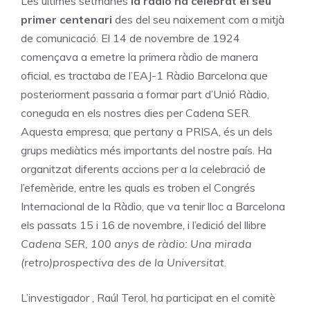
Les últimes setmanes
la ràdio ha celebrat el seu
primer centenari
des del seu naixement com a mitjà
de comunicació. El 14 de novembre de 1924
començava a emetre la primera ràdio de manera
oficial, es tractaba de l’EAJ-1 Ràdio Barcelona que
posteriorment passaria a formar part d’Unió Ràdio,
coneguda en els nostres dies per Cadena SER.
Aquesta empresa, que pertany a PRISA, és un dels
grups mediàtics més importants del nostre país. Ha
organitzat diferents accions per a la celebració de
l’efemèride, entre les quals es troben el Congrés
Internacional de la Ràdio, que va tenir lloc a Barcelona
els passats 15 i 16 de novembre, i l’edició del llibre
Cadena SER, 100 anys de ràdio: Una mirada
(retro)prospectiva des de la Universitat
.
L’investigador , Raúl Terol, ha participat en el comitè