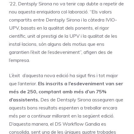
’22, Dentsply Sirona no va tenir cap dubte a repetir de
nou aquesta enriquidora col·laboració. “Els valors
compartits entre Dentsply Sirona i la càtedra IVIO-
UPV, basats en la qualitat dels ponents, el rigor
científic, unit al prestigi de la UPV i la qualitat de les
instal·lacions, són alguns dels motius que ens
garantien l’èxit de l’esdeveniment”, afigen des de
l’empresa.
L’èxit d’aquesta nova edició ha sigut fins i tot major
que l’anterior.
Els inscrits a l’esdeveniment van ser
més de 250, comptant amb més d’un 75%
d’assistents.
Des de Dentsply Sirona asseguren que
aquests bons resultats espenten a treballar encara
més per a continuar millorant en la següent edició.
D’aquesta manera, el DS Workflow Gandia es
consolida, sent una de les úniques quatre trobades