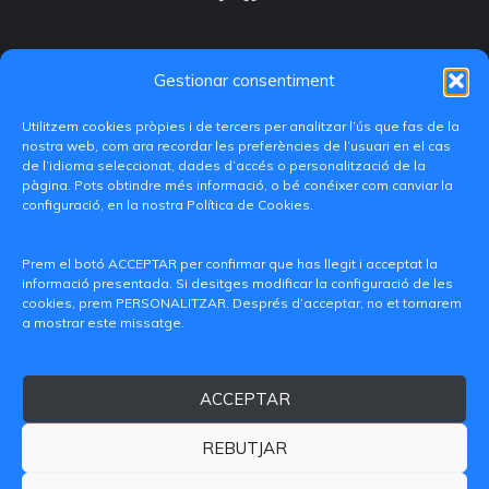
Gestionar consentiment
Utilitzem cookies pròpies i de tercers per analitzar l’ús que fas de la
nostra web, com ara recordar les preferències de l’usuari en el cas
de l’idioma seleccionat, dades d’accés o personalització de la
pàgina. Pots obtindre més informació, o bé conéixer com canviar la
configuració, en la nostra Política de Cookies.
C/ Paranimf, 1 - 46730 Grau de Gandia
(València)
Prem el botó ACCEPTAR per confirmar que has llegit i acceptat la
informació presentada. Si desitges modificar la configuració de les
+34 962849333
cookies, prem PERSONALITZAR. Després d’acceptar, no et tornarem
a mostrar este missatge.
iditransferencia@epsg.upv.es
ACCEPTAR
Qui som
Contacte
Avís legal
Política de privacitat
Política de Cookies
REBUTJAR
© 2026 CAMPUS DE GANDIA UNIVERSITAT POLITÈCNICA