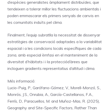
d’espècies generalistes àmpliament distribuïdes, que
tendeixen a tolerar millor les fluctuacions ambientals i
poden emmascarar els primers senyals de canvis en
les comunitats induïts pel clima.
Finalment, l’equip subratlla la necessitat de dissenyar
estratègies de conservació adaptades a la variabilitat
espacial i a les condicions locals específiques de cada
zona, amb especial èmfasi en el manteniment de la
diversitat d’hàbitats i i la protecciód’àrees que
incloguen gradients representatius d’altitud i clima.
Més informació:
Lucio-Puig, P., Garófano-Gómez, V., Morell-Monzó, S.,
Monrós, J.S., Onrubia, A., García-Castellanos, F.A.,
Ferrís, D., Paracuellos, M. and Muñoz-Mas, R. (2025),
Geography and Site-Specific Factors, Rather Than