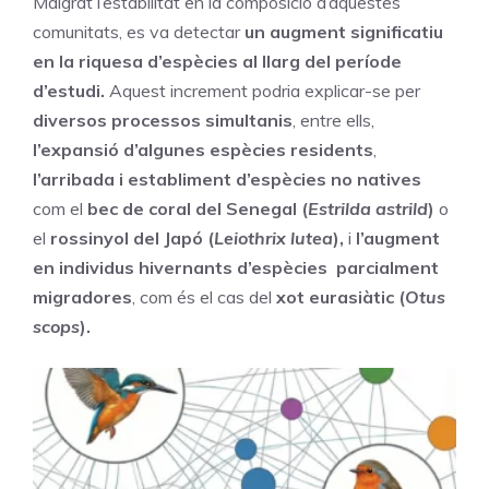
Malgrat l’estabilitat en la composició d’aquestes
comunitats, es va detectar
un augment significatiu
en la riquesa d’espècies al llarg del període
d’estudi.
Aquest increment podria explicar-se per
diversos processos simultanis
, entre ells,
l’expansió d’algunes espècies residents
,
l’arribada i establiment d’espècies no natives
com el
bec de coral del Senegal (
Estrilda astrild
)
o
el
rossinyol del Japó (
Leiothrix lutea
),
i
l’augment
en individus hivernants d’espècies parcialment
migradores
, com és el cas del
xot eurasiàtic
(
Otus
scops
).