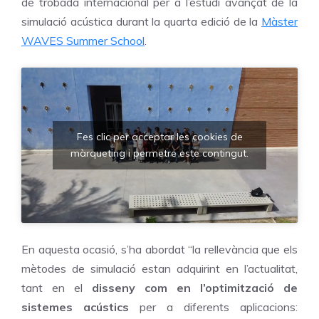
de trobada internacional per a l’estudi avançat de la
simulació acústica durant la quarta edició de la
Màster
WAVES Summer School
.
Fes clic per acceptar les cookies de
màrqueting i permetre este contingut.
En aquesta ocasió, s’ha abordat “la rellevància que els
mètodes de simulació estan adquirint en l’actualitat,
tant en el
disseny com en l’optimització de
sistemes acústics
per a diferents aplicacions: