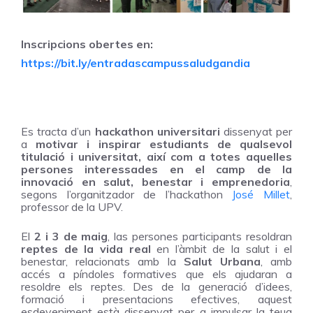
Inscripcions obertes en:
https://bit.ly/entradascampussaludgandia
Es tracta d’un
hackathon universitari
dissenyat per
a
motivar i inspirar
estudiants de qualsevol
titulació i universitat, així com a totes aquelles
persones interessades en el camp de la
innovació en salut, benestar i emprenedoria
,
segons l’organitzador de l’hackathon
José Millet
,
professor de la UPV.
El
2 i 3 de maig
, las persones participants resoldran
reptes de la vida real
en l’àmbit de la salut i el
benestar, relacionats amb la
Salut Urbana
, amb
accés a píndoles formatives que els ajudaran a
resoldre els reptes. Des de la generació d’idees,
formació i presentacions efectives, aquest
esdeveniment està dissenyat per a impulsar la teua