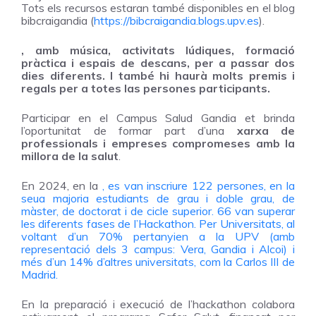
Tots els recursos estaran també disponibles en el blog
bibcraigandia (
https://bibcraigandia.blogs.upv.es
).
, amb música, activitats lúdiques, formació
pràctica i espais de descans, per a passar dos
dies diferents. I també hi haurà
molts premis i
regals
per a totes las persones participants.
Participar en el Campus Salud Gandia et brinda
l’oportunitat de formar part d’una
xarxa de
professionals i empreses compromeses amb la
millora de la salut
.
En 2024, en la
, es van inscriure 122 persones, en la
seua majoria estudiants de grau i doble grau, de
màster, de doctorat i de cicle superior. 66 van superar
les diferents fases de l’Hackathon. Per Universitats, al
voltant d’un 70% pertanyien a la UPV (amb
representació dels 3 campus: Vera, Gandia i Alcoi) i
més d’un 14% d’altres universitats, com la Carlos III de
Madrid.
En la preparació i execució de l’hackathon colabora