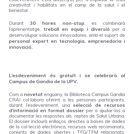
creativitat i habilitats en el camp de la salut i el
benestar.
Durant
30 hores non-stop
, es combinarà
l’aprenentatge,
treball en equip i diversió
per a
desenvolupar solucions innovadores, amb el suport de
personal
expert en tecnologia, emprenedoria i
innovació.
L’esdeveniment és gratuït i se celebrarà al
Campus de Gandia de la UPV.
Com a
novetat
enguany, la Biblioteca Campus Gandia
CRAI col·labora oferint a les persones participants,
durant l’esdeveniment, una
selecció de recursos
d’informació en format dossier
per a ajudar-los a
documentar les respostes als
reptes de Salut Urbana.
El dossier inclourà enllaços directes a bases de dades
de la col·lecció electrònica, recursos web recomanats,
conjunts de dades obertes i TFG/TFM relacionats.