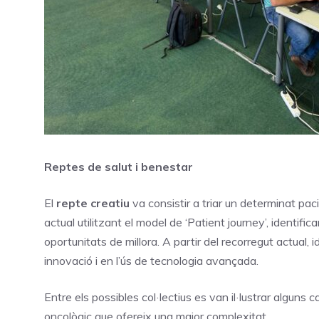
Reptes de salut i benestar
El
repte creatiu
va consistir a triar un determinat paci
actual utilitzant el model de ‘Patient journey’, identif
oportunitats de millora. A partir del recorregut actual, i
innovació i en l’ús de tecnologia avançada.
Entre els possibles col·lectius es van il·lustrar alguns 
oncològic que ofereix una major complexitat.