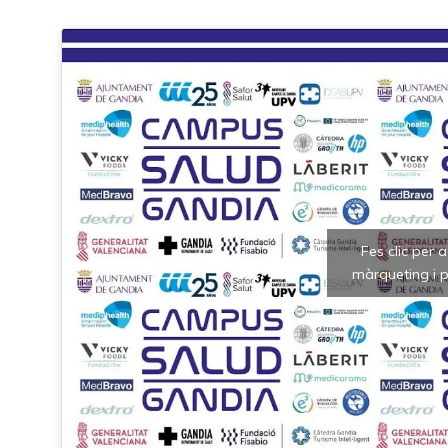
Fes clic per 
màrqueting i p