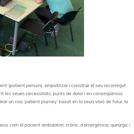
ent (patient person), empatitzar i construir el seu recorregut
icant les seues necessitats, punts de dolor i en conseqüència
dear un nou ‘patient journey’ basat en la seua visió de futur, la
casos com el pacient ambulatori, crònic, d’emergència, quirúrgic i