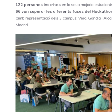
122 persones inscrites
en la seua majoria estudiants 
66 van superar les diferents fases del Hackath
(amb representació dels 3 campus: Vera, Gandia i Alcoi)
Madrid.