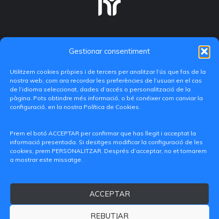
Gestionar consentiment
Utilitzem cookies pròpies i de tercers per analitzar l’ús que fas de la
nostra web, com ara recordar les preferències de l’usuari en el cas
de l’idioma seleccionat, dades d’accés o personalització de la
pàgina. Pots obtindre més informació, o bé conéixer com canviar la
configuració, en la nostra Política de Cookies.
C/ Paranimf, 1 - 46730 Grau de Gandia
(València)
Prem el botó ACCEPTAR per confirmar que has llegit i acceptat la
informació presentada. Si desitges modificar la configuració de les
+34 962849333
cookies, prem PERSONALITZAR. Després d’acceptar, no et tornarem
a mostrar este missatge.
iditransferencia@epsg.upv.es
ACCEPTAR
Qui som
Contacte
Avís legal
Política de privacitat
Política de Cookies
REBUTJAR