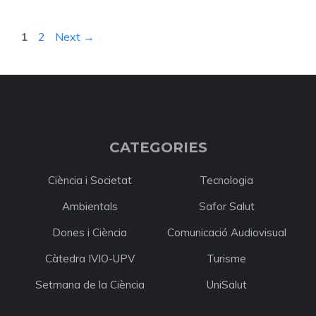
Page
Page
1
2
Next
→
CATEGORIES
Ciència i Societat
Tecnologia
Ambientals
Safor Salut
Dones i Ciència
Comunicació Audiovisual
Càtedra IVIO-UPV
Turisme
Setmana de la Ciència
UniSalut