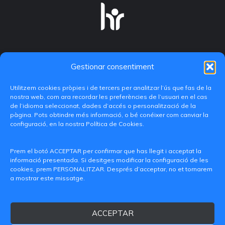
Gestionar consentiment
Utilitzem cookies pròpies i de tercers per analitzar l’ús que fas de la
nostra web, com ara recordar les preferències de l’usuari en el cas
de l’idioma seleccionat, dades d’accés o personalització de la
pàgina. Pots obtindre més informació, o bé conéixer com canviar la
configuració, en la nostra Política de Cookies.
C/ Paranimf, 1 - 46730 Grau de Gandia
(València)
Prem el botó ACCEPTAR per confirmar que has llegit i acceptat la
informació presentada. Si desitges modificar la configuració de les
+34 962849333
cookies, prem PERSONALITZAR. Després d’acceptar, no et tornarem
a mostrar este missatge.
iditransferencia@epsg.upv.es
ACCEPTAR
Qui som
Contacte
Avís legal
Política de privacitat