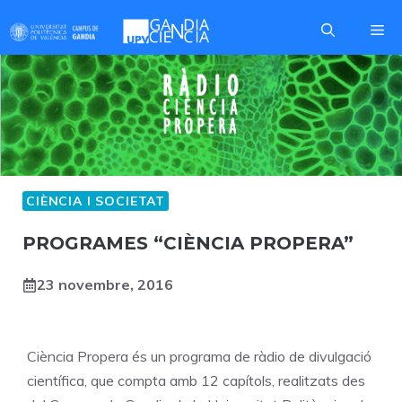
Skip
Me
to
content
CIÈNCIA I SOCIETAT
PROGRAMES “CIÈNCIA PROPERA”
23 novembre, 2016
Ciència Propera és un programa de ràdio de divulgació
científica, que compta amb 12 capítols, realitzats des