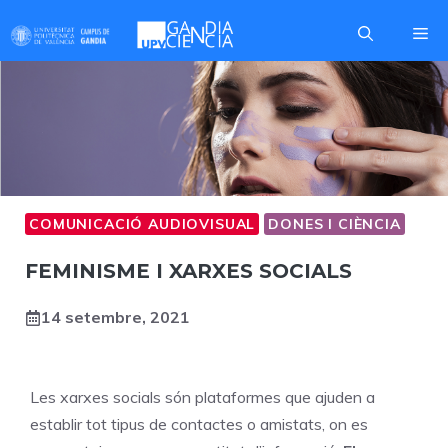
Skip
Me
to
content
COMUNICACIÓ AUDIOVISUAL
DONES I CIÈNCIA
FEMINISME I XARXES SOCIALS
14 setembre, 2021
Les xarxes socials són plataformes que ajuden a
establir tot tipus de contactes o amistats, on es