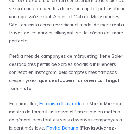
vull arribar a casa
, pretén conscienciar de la violència
sexual que pateixen les dones, on cap fet pot justificar
una agressió sexual. A més, el Club de Malasmadres:
Sóc Feminista cerca revindicar el model de mare real a
través de les xarxes, allunyant-se del cànon de “mare
perfecta”.
Però a més de campanyes de màrqueting, Irene Soler
destaca tres perfils de xarxes socials d’influencers ,
sobretot en Instagram, dels comptes més famosos
d’espanyoles,
que destaquen i
difonen contingut
feminista
:
En primer lloc,
Feminista Il·lustrada
on
María Murnau
mostra de forma il·lustrativa el feminisme en matèria
de gènere, acostant els seus dissenys i campanyes a
la gent més jove.
Flavita Banana
(
Flavia Álvarez-