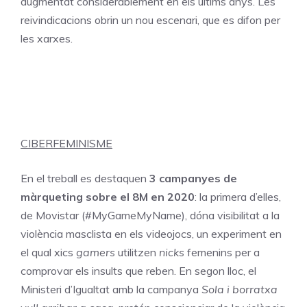
augmentat considerablement en els últims anys. Les
reivindicacions obrin un nou escenari, que es difon per
les xarxes.
CIBERFEMINISME
En el treball es destaquen
3 campanyes de
màrqueting sobre el 8M en 2020
: la primera d’elles,
de Movistar (#MyGameMyName), dóna visibilitat a la
violència masclista en els videojocs, un experiment en
el qual xics
gamers
utilitzen
nicks
femenins per a
comprovar els insults que reben. En segon lloc, el
Ministeri d’Igualtat amb la campanya
Sola i borratxa