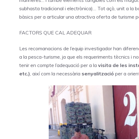
marineres… i també elements tangibles com els magatzem
subhasta tradicional i electrònica)… Tot açò, unit a la 
bàsics per a articular una atractiva oferta de turisme 
FACTORS QUE CAL ADEQUAR
Les recomanacions de l’equip investigador han diferenci
a la pesca-turisme, ja que els requeriments tècnics i nor
tenir en compte l’adequació per a la
visita de les ins
etc.)
, així com la necessària
senyalització
per a orient