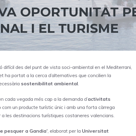
VA OPORTUNITAT P
NAL I EL TURISME
 difícil des del punt de vista soci-ambiental en el Mediterrani,
 ha portat a la cerca d’alternatives que concilien la
necessària
sostenibilitat ambiental
.
nten cada vegada més cap a la demanda d’
activitats
ep com un producte turístic únic i amb una forta càrrega
r a les destinacions turístiques costaneres valencians.
sme pesquer a Gandia’
, elaborat per la
Universitat