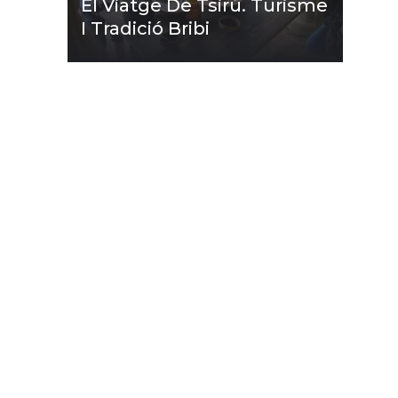
El Viatge De Tsirú. Turisme
I Tradició Bribi