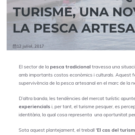
TURISME, UNA NO
LA PESCA ARTESA
12 juliol, 2017
El sector de la
pesca tradicional
travessa una situació
amb importants costos econòmics i culturals. Aquest fet
supervivència de la pesca artesanal en el marc de la 
D’altra banda, les tendències del mercat turístic apu
experiencials
i, per tant, el turisme pesquer, es perc
identitària, la qual cosa representa una oportunitat pe
Sota aquest plantejament, el treball
‘El cas del turi