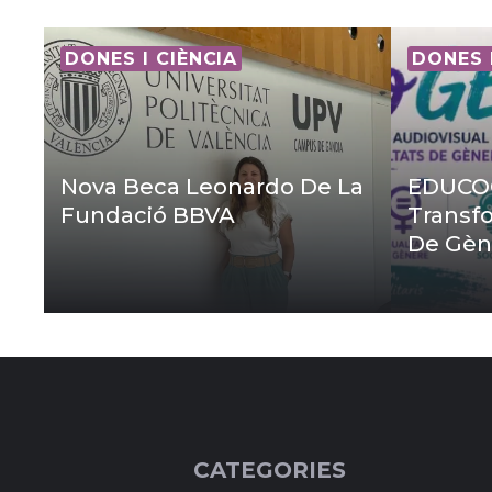
DONES I CIÈNCIA
DONES 
Nova Beca Leonardo De La
EDUCOG
Fundació BBVA
Transfo
De Gèn
CATEGORIES