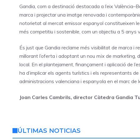
Gandia, com a destinació destacada a l’eix València–B
marca i projectar una imatge renovada i contemporània. 
notorietat al mercat emissor espanyol constitueixen l
més competitiu i sostenible, com un objectiu a 5 anys 
És just que Gandia reclame més visibilitat de marca i 
millorant l’oferta i adoptant un nou
mix
de marketing, di
local. En el plantejament, finançament i aplicació de l’es
ha d’implicar els agents turístics i els representants de
administracions valenciana i espanyola en el marc de
Joan Carles Cambrils, director Càtedra Gandia 
ÚLTIMAS NOTICIAS