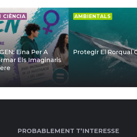
I CIÈNCIA
AMBIENTALS
EN: Eina Per A
Protegir El Rorqual
rmar Els Imaginaris
ere
PROBABLEMENT T’INTERESSE