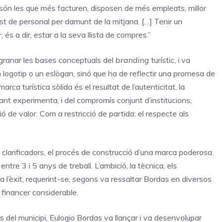
són les que més facturen, disposen de més empleats, millor
st de personal per damunt de la mitjana. […] Tenir un
 és a dir, estar a la seva llista de compres.”
granar les bases conceptuals del
branding
turístic, i va
 logotip o un eslògan, sinó que ha de reflectir una promesa de
arca turística sòlida és el resultat de l’autenticitat, la
tant experimenta, i del compromís conjunt d’institucions,
ó de valor. Com a restricció de partida: el respecte als
larificadors, el procés de construcció d’una marca poderosa.
ntre 3 i 5 anys de treball. L’ambició, la tècnica, els
l’èxit, requerint-se, segons va ressaltar Bordas en diversos
ç financer considerable.
cs del municipi, Eulogio Bordas va llançar i va desenvolupar