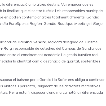
la diferenciació amb altres destins. Va remarcar que es
la finalitat que el sector turístic i els responsables municipals
e en podien contemplar altres totalment diferents:
Gandia
ndia EuroSports Region
,
Gandia Boutique Meetings
i
Borja
tucional de
Balbina Sendra
, regidora delegada de Turisme,
n-Roig
, responsable de càtedres del Campus de Gandia, que
a entre el coneixement acadèmic i la gestió turística real.
olidar la identitat com a destinació de qualitat, sostenible i
uposa el turisme per a Gandia i la Safor ens obliga a continuar
s viatges, i per l’altra, l’augment de les activitats recreatives
als. Per a esta fi, disposar d’una marca notòria i diferenciada