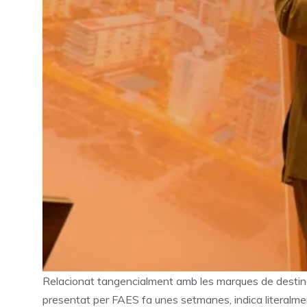
Relacionat tangencialment amb les marques de destinac
presentat per FAES fa unes setmanes, indica literalm