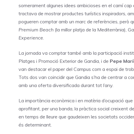
somerament algunes idees ambicioses en el camí cap a 
tractava de mostrar productes turístics inspiradors, amb 
pogueren comptar amb un marc de referències, però qu
Premium Beach
(la millor platja de la Mediterrània),
Ga
Experience
.
La jornada va comptar també amb la participació insti
Platges i Promoció Exterior de Gandia, i de
Pepe Marí
van destacar el paper del Campus com a espai de trobad
Tots dos van coincidir que Gandia s’ha de centrar a cons
amb una oferta diversificada durant tot l’any.
La importància econòmica i en matèria d’ocupació que s
aprofitant, per una banda, la pràctica social creixent del
en temps de lleure que gaudeixen les societats occident
és determinant.