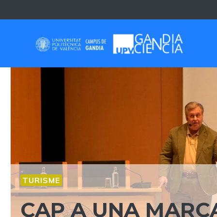
Skip
to
content
TURISME
CAP A UNA MARC