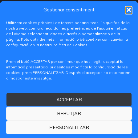
Gestionar consentiment
Utilitzem cookies pròpies i de tercers per analitzar l’ús que fas de la
nostra web, com ara recordar les preferències de l’usuari en el cas
de l’idioma seleccionat, dades d’accés o personalització de la
pàgina. Pots obtindre més informació, o bé conéixer com canviar la
configuració, en la nostra Política de Cookies.
C/ Paranimf, 1 - 46730 Grau de Gandia
(València)
Prem el botó ACCEPTAR per confirmar que has llegit i acceptat la
informació presentada. Si desitges modificar la configuració de les
+34 962849333
cookies, prem PERSONALITZAR. Després d’acceptar, no et tornarem
a mostrar este missatge.
iditransferencia@epsg.upv.es
ACCEPTAR
Qui som
Contacte
Avís legal
Política de privacitat
Política de Cookies
REBUTJAR
© 2026 CAMPUS DE GANDIA UNIVERSITAT POLITÈCNICA
DE VALÈNCIA
PERSONALITZAR