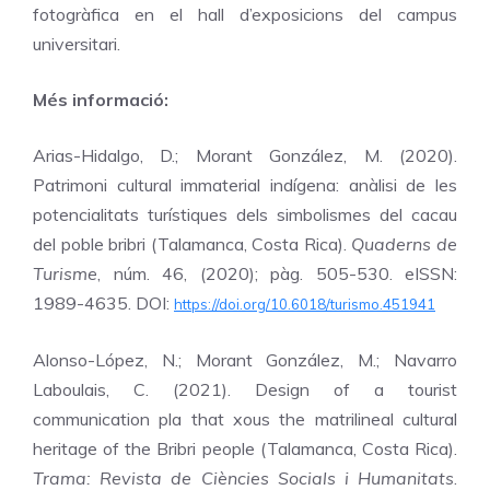
fotogràfica en el hall d’exposicions del campus
universitari.
Més informació:
Arias-Hidalgo, D.; Morant González, M. (2020).
Patrimoni cultural immaterial indígena: anàlisi de les
potencialitats turístiques dels simbolismes del cacau
del poble bribri (Talamanca, Costa Rica).
Quaderns de
Turisme
, núm. 46, (2020); pàg. 505-530. eISSN:
1989-4635. DOI:
https://doi.org/10.6018/turismo.451941
Alonso-López, N.; Morant González, M.; Navarro
Laboulais, C. (2021). Design of a tourist
communication pla that xous the matrilineal cultural
heritage of the Bribri people (Talamanca, Costa Rica).
Trama: Revista de Ciències Socials i Humanitats
.