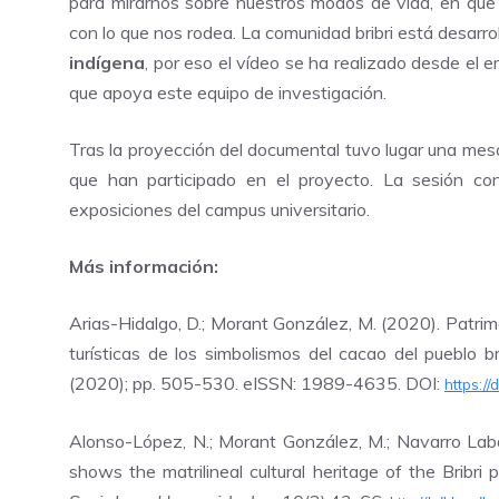
para mirarnos sobre nuestros modos de vida, en que
con lo que nos rodea. La comunidad bribri está desarro
indígena
, por eso el vídeo se ha realizado desde el 
que apoya este equipo de investigación.
Tras la proyección del documental tuvo lugar una mesa
que han participado en el proyecto. La sesión con
exposiciones del campus universitario.
Más información:
Arias-Hidalgo, D.; Morant González, M. (2020). Patrimon
turísticas de los simbolismos del cacao del pueblo b
(2020); pp. 505-530. eISSN: 1989-4635. DOI:
https:/
Alonso-López, N.; Morant González, M.; Navarro Labou
shows the matrilineal cultural heritage of the Bribr