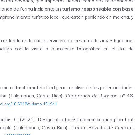
 están basados; qué impactos tienen, cómo nos relacionamos
llando de forma incipiente un
turismo responsable con base
emprendimiento turístico local, que están poniendo en marcha, y
 redonda en la que intervinieron el resto de las investigadoras
cluyó con la visita a la muestra fotográfica en el Hall de
io cultural inmaterial indígena: análisis de las potencialidades
ribri (Talamanca, Costa Rica).
Cuadernos de Turismo
, nº 46,
/doi.org/10.6018/turismo.451941
lais, C. (2021). Design of a tourist communication plan that
i people (Talamanca, Costa Rica).
Trama: Revista de Ciencias