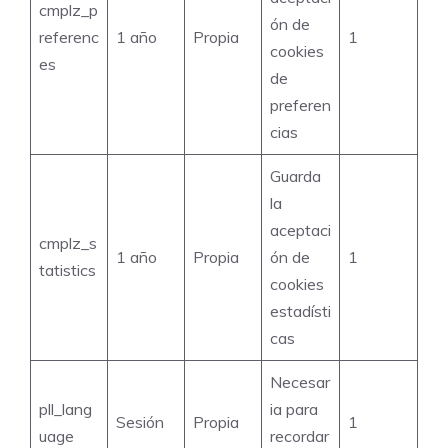
cmplz_p
ón de
referenc
1 año
Propia
1
cookies
es
de
preferen
cias
Guarda
la
aceptaci
cmplz_s
1 año
Propia
ón de
1
tatistics
cookies
estadísti
cas
Necesar
pll_lang
ia para
Sesión
Propia
1
uage
recordar