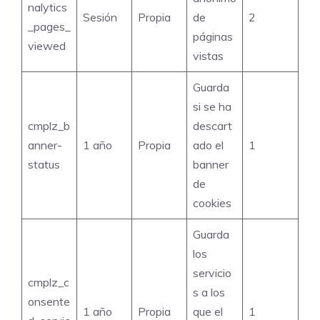
nalytics
Sesión
Propia
de
2
_pages_
páginas
viewed
vistas
Guarda
si se ha
cmplz_b
descart
anner-
1 año
Propia
ado el
1
status
banner
de
cookies
Guarda
los
servicio
cmplz_c
s a los
onsente
1 año
Propia
que el
1