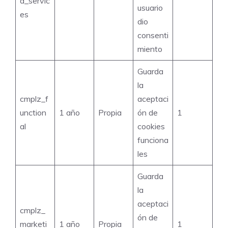
d_servic
usuario
es
dio
consenti
miento
Guarda
la
cmplz_f
aceptaci
unction
1 año
Propia
ón de
1
al
cookies
funciona
les
Guarda
la
aceptaci
cmplz_
ón de
marketi
1 año
Propia
1