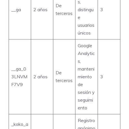
s,
De
__ga
2 años
distingu
3
terceros
e
usuarios
únicos
Google
Analytic
s,
__ga_0
manteni
De
3LNVM
2 años
miento
3
terceros
F7V9
de
sesión y
seguimi
ento
Registro
_koko_a
anónimo