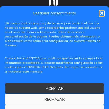
Gestionar consentimiento
Utilizamos cookies propias y de terceros para analizar el uso que
haces de nuestra web, como recordar las preferencias del usuario
en el caso del idioma seleccionado, datos de acceso o
personalización de la página. Puedes obtener más información, o
bien conocer cómo cambiar la configuración, en nuestra Política de
Cookies.
C/ Paranimf, 1 - 46730 Grau de Gandia
Pulsa el botón ACEPTAR para confirmar que has leído y aceptado la
(València)
información presentada. Si deseas modificar la configuración de las
cookies pulsa PERSONALIZAR. Después de aceptar, no volveremos
+34 962849333
a mostrarte este mensaje.
iditransferencia@epsg.upv.es
ACEPTAR
Quiénes somos
Contacto
Aviso legal
Política de privacidad
RECHAZAR
Política de Cookies
© 2026 CAMPUS DE GANDIA UNIVERSITAT POLITÈCNICA