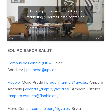
Haz clic para aceptar cookies de
marketing y permitir este contenido
EQUIPO SAFOR SALUT
Campus de Gandia (UPV)
: Pilar
Sánchez |
psanche@upv.es
Fisabio
: María Prada |
prada_marmar@gva.es
, Amparo
Arlandis |
arlandis_ampviy@gva.es
, Amparo Estruch
|amparo.estruch@fisabio.es
,
Elena Carrió |
carrio_elearg@gva.es
, Silvia