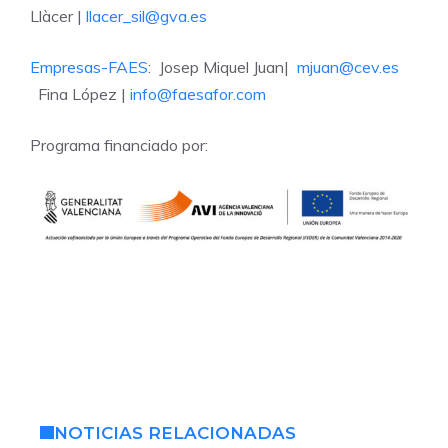
Llàcer |
llacer_sil@gva.es
Empresas-FAES
: Josep Miquel Juan|
mjuan@cev.es
Fina López |
info@faesafor.com
Programa financiado por:
NOTICIAS RELACIONADAS