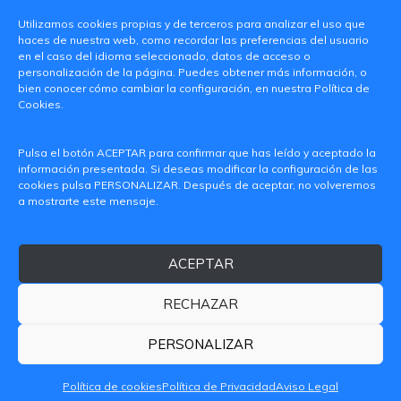
Utilizamos cookies propias y de terceros para analizar el uso que
haces de nuestra web, como recordar las preferencias del usuario
en el caso del idioma seleccionado, datos de acceso o
personalización de la página. Puedes obtener más información, o
bien conocer cómo cambiar la configuración, en nuestra Política de
Cookies.
C/ Paranimf, 1 - 46730 Grau de Gandia
Pulsa el botón ACEPTAR para confirmar que has leído y aceptado la
(València)
información presentada. Si deseas modificar la configuración de las
cookies pulsa PERSONALIZAR. Después de aceptar, no volveremos
+34 962849333
a mostrarte este mensaje.
iditransferencia@epsg.upv.es
ACEPTAR
Quiénes somos
Contacto
Aviso legal
Política de privacidad
RECHAZAR
Política de Cookies
© 2026 CAMPUS DE GANDIA UNIVERSITAT POLITÈCNICA
PERSONALIZAR
DE VALÈNCIA
Política de cookies
Política de Privacidad
Aviso Legal