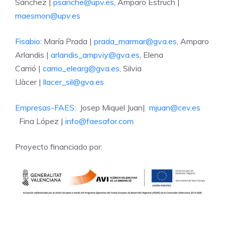
Sánchez |
psanche@upv.es
, Amparo Estruch |
maesmon@upv.es
Fisabio
: María Prada |
prada_marmar@gva.es
, Amparo
Arlandis |
arlandis_ampviy@gva.es
, Elena
Carrió |
carrio_elearg@gva.es
, Silvia
Llàcer |
llacer_sil@gva.es
Empresas-FAES
: Josep Miquel Juan|
mjuan@cev.es
Fina López |
info@faesafor.com
Proyecto financiado por: