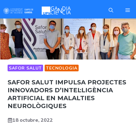
Skip
Me
to
content
SAFOR SALUT
TECNOLOGIA
SAFOR SALUT IMPULSA PROJECTES
INNOVADORS D’INTEL·LIGÈNCIA
ARTIFICIAL EN MALALTIES
NEUROLÒGIQUES
18 octubre, 2022