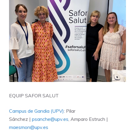
EQUIP SAFOR SALUT
Campus de Gandia (UPV)
: Pilar
Sánchez |
psanche@upv.es
, Amparo Estruch |
maesmon@upv.es