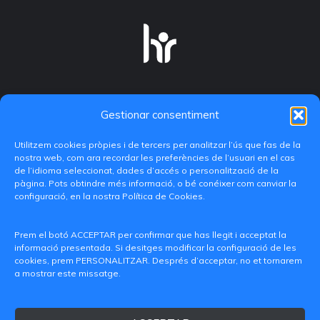
Gestionar consentiment
Utilitzem cookies pròpies i de tercers per analitzar l’ús que fas de la
nostra web, com ara recordar les preferències de l’usuari en el cas
de l’idioma seleccionat, dades d’accés o personalització de la
pàgina. Pots obtindre més informació, o bé conéixer com canviar la
configuració, en la nostra Política de Cookies.
C/ Paranimf, 1 - 46730 Grau de Gandia
(València)
Prem el botó ACCEPTAR per confirmar que has llegit i acceptat la
informació presentada. Si desitges modificar la configuració de les
+34 962849333
cookies, prem PERSONALITZAR. Després d’acceptar, no et tornarem
a mostrar este missatge.
iditransferencia@epsg.upv.es