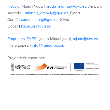
Fisabio
: María Prada |
prada_marmar@gva.es
, Amparo
Arlandis |
arlandis_ampviy@gva.es
, Elena
Carrió |
carrio_elearg@gva.es
, Silvia
Llàcer |
llacer_sil@gva.es
Empreses-FAES
: Josep Miquel Juan|
mjuan@cev.es
Fina López |
info@faesafor.com
Projecte finançat per: