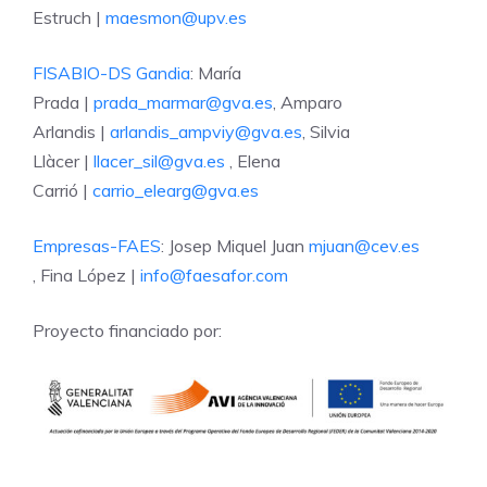
Estruch |
maesmon@upv.es
FISABIO-DS Gandia
: María
Prada |
prada_marmar@gva.es
, Amparo
Arlandis |
arlandis_ampviy@gva.es
, Silvia
Llàcer |
llacer_sil@gva.es
, Elena
Carrió |
carrio_elearg@gva.es
Empresas-FAES
: Josep Miquel Juan
mjuan@cev.es
, Fina López |
info@faesafor.com
Proyecto financiado por: