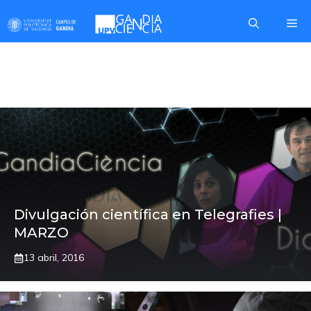
Saltar
Me
al
contenido
PORTADA
Divulgación científica en Telegrafies |
MARZO
13 abril, 2016