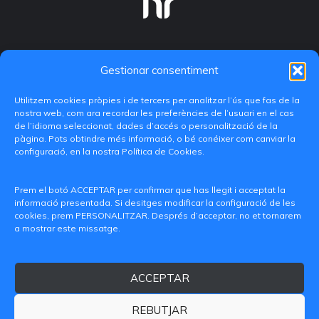
Gestionar consentiment
Utilitzem cookies pròpies i de tercers per analitzar l’ús que fas de la
nostra web, com ara recordar les preferències de l’usuari en el cas
de l’idioma seleccionat, dades d’accés o personalització de la
pàgina. Pots obtindre més informació, o bé conéixer com canviar la
configuració, en la nostra Política de Cookies.
C/ Paranimf, 1 - 46730 Grau de Gandia
(València)
Prem el botó ACCEPTAR per confirmar que has llegit i acceptat la
informació presentada. Si desitges modificar la configuració de les
+34 962849333
cookies, prem PERSONALITZAR. Després d’acceptar, no et tornarem
a mostrar este missatge.
iditransferencia@epsg.upv.es
ACCEPTAR
Qui som
Contacte
Avís legal
Política de privacitat
Política de Cookies
REBUTJAR