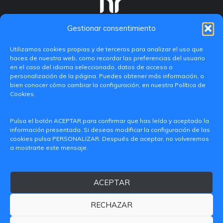
Gestionar consentimiento
Utilizamos cookies propias y de terceros para analizar el uso que
haces de nuestra web, como recordar las preferencias del usuario
en el caso del idioma seleccionado, datos de acceso o
personalización de la página. Puedes obtener más información, o
bien conocer cómo cambiar la configuración, en nuestra Política de
Cookies.
C/ Paranimf, 1 - 46730 Grau de Gandia
Pulsa el botón ACEPTAR para confirmar que has leído y aceptado la
(València)
información presentada. Si deseas modificar la configuración de las
cookies pulsa PERSONALIZAR. Después de aceptar, no volveremos
+34 962849333
a mostrarte este mensaje.
iditransferencia@epsg.upv.es
ACEPTAR
Quiénes somos
Contacto
Aviso legal
Política de privacidad
RECHAZAR
Política de Cookies