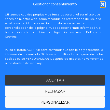
Gestionar consentimiento
Utilizamos cookies propias y de terceros para analizar el uso que
haces de nuestra web, como recordar las preferencias del usuario
en el caso del idioma seleccionado, datos de acceso o
personalización de la página. Puedes obtener más información, o
bien conocer cómo cambiar la configuración, en nuestra Política de
Cookies.
C/ Paranimf, 1 - 46730 Grau de Gandia
Pulsa el botón ACEPTAR para confirmar que has leído y aceptado la
(València)
información presentada. Si deseas modificar la configuración de las
cookies pulsa PERSONALIZAR. Después de aceptar, no volveremos
+34 962849333
a mostrarte este mensaje.
iditransferencia@epsg.upv.es
ACEPTAR
Quiénes somos
Contacto
Aviso legal
Política de privacidad
RECHAZAR
Política de Cookies
© 2026 CAMPUS DE GANDIA UNIVERSITAT POLITÈCNICA
PERSONALIZAR
DE VALÈNCIA