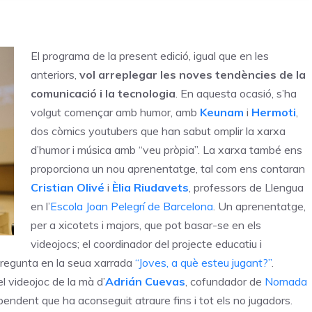
El programa de la present edició, igual que en les
anteriors,
vol arreplegar les noves tendències de la
comunicació i la tecnologia
. En aquesta ocasió, s’ha
volgut començar amb humor, amb
Keunam
i
Hermoti
,
dos còmics youtubers que han sabut omplir la xarxa
d’humor i música amb “veu pròpia”. La xarxa també ens
proporciona un nou aprenentatge, tal com ens contaran
Cristian Olivé
i
Èlia Riudavets
, professors de Llengua
en l’
Escola Joan Pelegrí de Barcelona
. Un aprenentatge,
per a xicotets i majors, que pot basar-se en els
videojocs; el coordinador del projecte educatiu i
 pregunta en la seua xarrada
“Joves, a què esteu jugant?”
.
l videojoc de la mà d’
Adrián Cuevas
, cofundador de
Nomada
ependent que ha aconseguit atraure fins i tot els no jugadors.