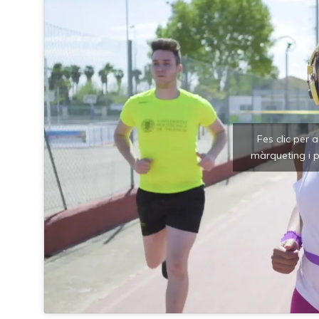
Fes clic per 
màrqueting i p