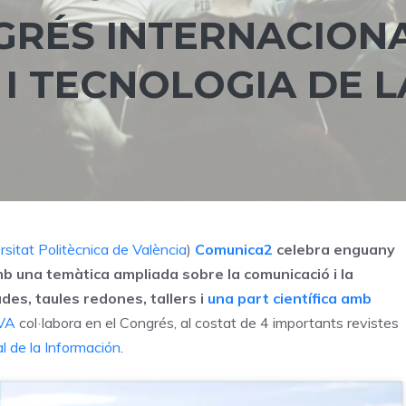
GRÉS INTERNACION
I TECNOLOGIA DE L
rsitat Politècnica de València
)
Comunica2
celebra enguany
mb una temàtica ampliada sobre la comunicació i la
es, taules redones, tallers i
una part científica amb
VA
col·labora en el Congrés, al costat de 4 importants revistes
l de la Información
.