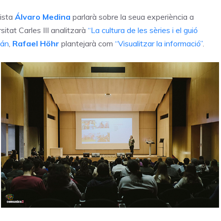
dista
Álvaro Medina
parlarà sobre la seua experiència a
sitat Carles III analitzarà
“La cultura de les sèries i el guió
cán
,
Rafael Höhr
plantejarà com
“Visualitzar la informació”
.