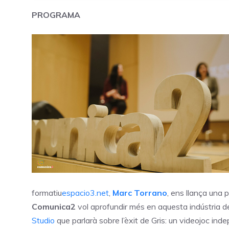
PROGRAMA
formatiu
espacio3.net
,
Marc Torrano
, ens llança una
Comunica2
vol aprofundir més en aquesta indústria de
Studio
que parlarà sobre l’èxit de Gris: un videojoc ind