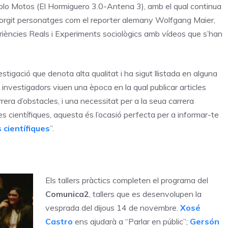
 Pablo Motos (El Hormiguero 3.0-Antena 3), amb el qual continua
n sorgit personatges com el reporter alemany Wolfgang Maier,
riències Reals i Experiments sociològics amb vídeos que s’han
tigació que denota alta qualitat i ha sigut llistada en alguna
investigadors viuen una època en la qual publicar articles
era d’obstacles, i una necessitat per a la seua carrera
es científiques, aquesta és l’ocasió perfecta per a informar-te
 científiques
”.
Els tallers pràctics completen el programa del
Comunica2
, tallers que es desenvolupen la
vesprada del dijous 14 de novembre.
Xosé
Castro
ens ajudarà a “Parlar en públic”;
Gersón