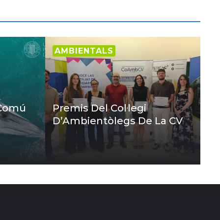
AMBIENTALS
 Comú
Premis Del Col·legi
D’Ambientòlegs De La CV