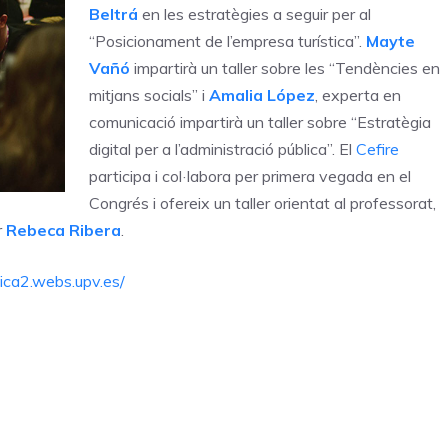
Beltrá
en les estratègies a seguir per al
“Posicionament de l’empresa turística”.
Mayte
Vañó
impartirà un taller sobre les “Tendències en
mitjans socials” i
Amalia López
, experta en
comunicació impartirà un taller sobre “Estratègia
digital per a l’administració pública”. El
Cefire
participa i col·labora per primera vegada en el
Congrés i ofereix un taller orientat al professorat,
r
Rebeca Ribera
.
ica2.webs.upv.es/