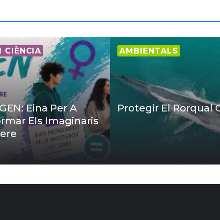
I CIÈNCIA
AMBIENTALS
EN: Eina Per A
Protegir El Rorqual
rmar Els Imaginaris
ere