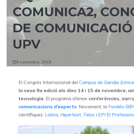
COMUNICA2, CON
DE COMUNICACIÓ 
UPV
6 novembre, 2019
El Congrés Internacional del
Campus de Gandia
(
Unive
la seua 9a edició els dies 14 i 15 de novembre, a
tecnologia.
El programa ofereix
conferències, xarrad
comunicacions d’experts
. Novament, la
Fundéu-BB
científiques:
Latina
,
Hipertext
,
Telos
i
EPI El Profesiona