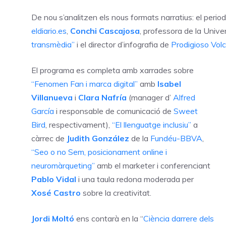
De nou s’analitzen els nous formats narratius: el perio
eldiario.es
,
Conchi Cascajosa
, professora de la Univer
transmèdia”
i el director d’infografia de
Prodigioso Vol
El programa es completa amb xarrades sobre
“Fenomen Fan i marca digital”
amb
Isabel
Villanueva
i
Clara Nafría
(manager d’
Alfred
García
i responsable de comunicació de
Sweet
Bird
, respectivament),
“El llenguatge inclusiu”
a
càrrec de
Judith González
de la
Fundéu-BBVA
,
“Seo o no Sem, posicionament online i
neuromàrqueting”
amb el marketer i conferenciant
Pablo Vidal
i una taula redona moderada per
Xosé Castro
sobre la creativitat.
Jordi Moltó
ens contarà en la “
Ciència darrere dels