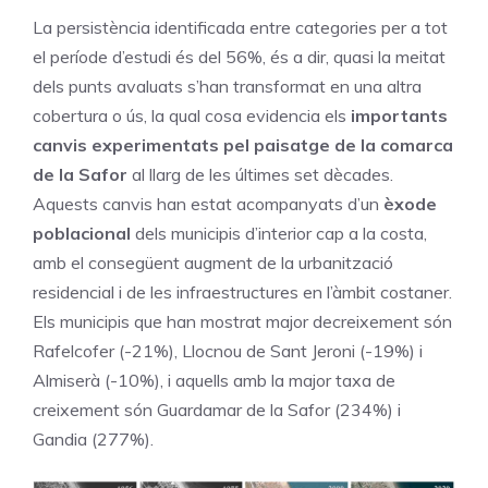
La persistència identificada entre categories per a tot
el període d’estudi és del 56%, és a dir, quasi la meitat
dels punts avaluats s’han transformat en una altra
cobertura o ús, la qual cosa evidencia els
importants
canvis experimentats pel paisatge de la comarca
de la Safor
al llarg de les últimes set dècades.
Aquests canvis han estat acompanyats d’un
èxode
poblacional
dels municipis d’interior cap a la costa,
amb el consegüent augment de la urbanització
residencial i de les infraestructures en l’àmbit costaner.
Els municipis que han mostrat major decreixement són
Rafelcofer (-21%), Llocnou de Sant Jeroni (-19%) i
Almiserà (-10%), i aquells amb la major taxa de
creixement són Guardamar de la Safor (234%) i
Gandia (277%).