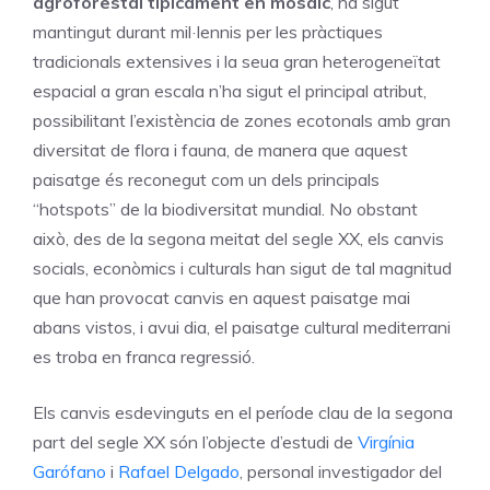
agroforestal típicament en mosaic
, ha sigut
mantingut durant mil·lennis per les pràctiques
tradicionals extensives i la seua gran heterogeneïtat
espacial a gran escala n’ha sigut el principal atribut,
possibilitant l’existència de zones ecotonals amb gran
diversitat de flora i fauna, de manera que aquest
paisatge és reconegut com un dels principals
“hotspots” de la biodiversitat mundial. No obstant
això, des de la segona meitat del segle XX, els canvis
socials, econòmics i culturals han sigut de tal magnitud
que han provocat canvis en aquest paisatge mai
abans vistos, i avui dia, el paisatge cultural mediterrani
es troba en franca regressió.
Els canvis esdevinguts en el període clau de la segona
part del segle XX són l’objecte d’estudi de
Virgínia
Garófano
i
Rafael Delgado
, personal investigador del