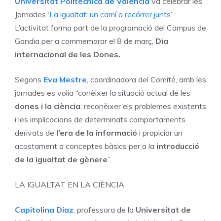
Universitat Politècnica de València
va celebrar les
Jornades ‘
La igualtat: un camí a recórrer junts’
.
L’activitat forma part de la programació del Campus de
Gandia per a commemorar el 8 de març,
Dia
internacional de les Dones.
Segons
Eva Mestre
, coordinadora del Comité, amb les
jornades es volia “conèixer la situació actual de les
dones i la ciència
; reconèixer els problemes existents
i les implicacions de determinats comportaments
derivats de
l’era de la informació
i propiciar un
acostament a conceptes bàsics per a la
introducció
de la igualtat de gènere
”.
LA IGUALTAT EN LA CIÈNCIA
Capitolina Díaz
, professora de la
Universitat de