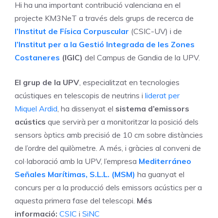
Hi ha una important contribució valenciana en el
projecte KM3NeT a través dels grups de recerca de
l’Institut de Física Corpuscular
(CSIC-UV) i de
l’Institut per a la Gestió Integrada de les Zones
Costaneres
(IGIC)
del Campus de Gandia de la UPV.
El grup de la UPV
, especialitzat en tecnologies
acústiques en telescopis de neutrins i
liderat per
Miquel Ardid
, ha dissenyat el
sistema d’emissors
acústics
que servirà per a monitoritzar la posició dels
sensors òptics amb precisió de 10 cm sobre distàncies
de l’ordre del quilòmetre. A més, i gràcies al conveni de
col·laboració amb la UPV, l’empresa
Mediterráneo
Señales Marítimas, S.L.L. (MSM)
ha guanyat el
concurs per a la producció dels emissors acústics per a
aquesta primera fase del telescopi.
Més
informació:
CSIC
i
SiNC