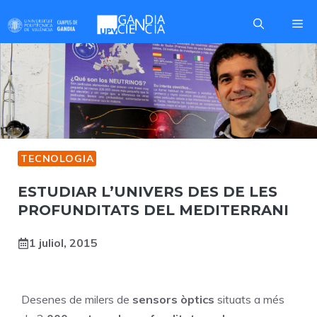
Skip
Me
to
content
TECNOLOGIA
ESTUDIAR L’UNIVERS DES DE LES
PROFUNDITATS DEL MEDITERRANI
1 juliol, 2015
Desenes de milers de
sensors òptics
situats a més