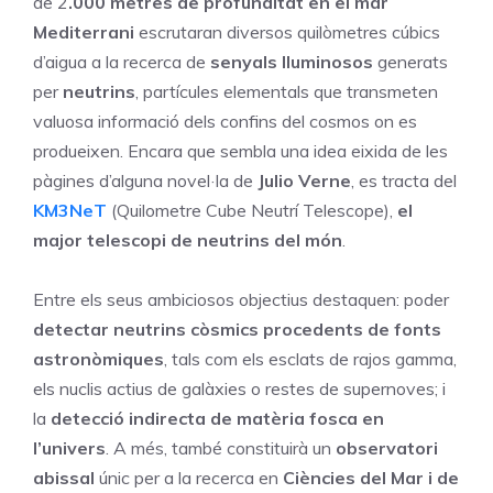
de 2
.000 metres de profunditat en el mar
Mediterrani
escrutaran diversos quilòmetres cúbics
d’aigua a la recerca de
senyals lluminosos
generats
per
neutrins
, partícules elementals que transmeten
valuosa informació dels confins del cosmos on es
produeixen. Encara que sembla una idea eixida de les
pàgines d’alguna novel·la de
Julio Verne
, es tracta del
KM3NeT
(Quilometre Cube Neutrí Telescope),
el
major telescopi de neutrins del món
.
Entre els seus ambiciosos objectius destaquen: poder
detectar neutrins còsmics procedents de fonts
astronòmiques
, tals com els esclats de rajos gamma,
els nuclis actius de galàxies o restes de supernoves; i
la
detecció indirecta de matèria fosca en
l’univers
. A més, també constituirà un
observatori
abissal
únic per a la recerca en
Ciències del Mar i de