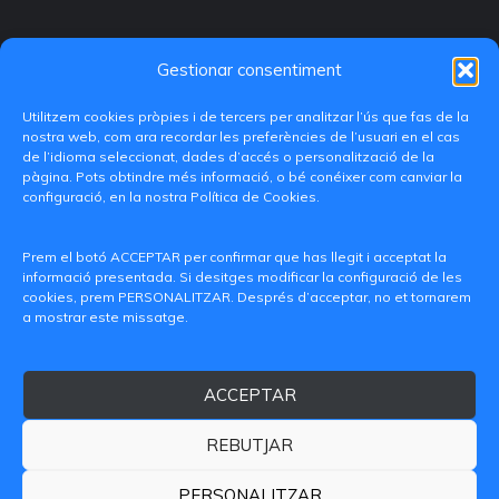
Gestionar consentiment
Utilitzem cookies pròpies i de tercers per analitzar l’ús que fas de la
nostra web, com ara recordar les preferències de l’usuari en el cas
de l’idioma seleccionat, dades d’accés o personalització de la
pàgina. Pots obtindre més informació, o bé conéixer com canviar la
configuració, en la nostra Política de Cookies.
C/ Paranimf, 1 - 46730 Grau de Gandia
(València)
Prem el botó ACCEPTAR per confirmar que has llegit i acceptat la
informació presentada. Si desitges modificar la configuració de les
+34 962849333
cookies, prem PERSONALITZAR. Després d’acceptar, no et tornarem
a mostrar este missatge.
iditransferencia@epsg.upv.es
ACCEPTAR
Qui som
Contacte
Avís legal
Política de privacitat
Política de Cookies
REBUTJAR
© 2026 CAMPUS DE GANDIA UNIVERSITAT POLITÈCNICA
DE VALÈNCIA
PERSONALITZAR