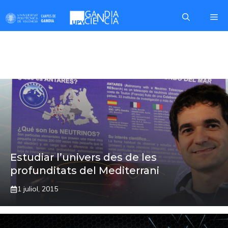
Skip
Me
to
content
SILVIA ADRIÁN
Estudiar l’univers des de les
profunditats del Mediterrani
1 juliol, 2015