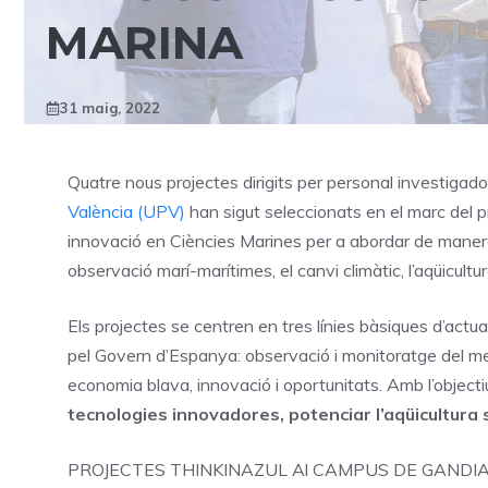
MARINA
31 maig, 2022
Quatre nous projectes dirigits per personal investigado
València (UPV)
han sigut seleccionats en el marc del 
innovació en Ciències Marines per a abordar de manera
observació marí-marítimes, el canvi climàtic, l’aqüicultu
Els projectes se centren en tres línies bàsiques d’actu
pel Govern d’Espanya: observació i monitoratge del medi ma
economia blava, innovació i oportunitats. Amb l’object
tecnologies innovadores,
potenciar l’aqüicultura 
PROJECTES THINKINAZUL Al CAMPUS DE GANDI