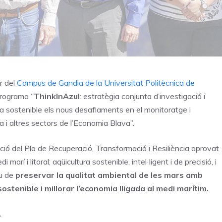
r del
Campus de Gandia de la Universitat Politècnica de
programa “
ThinkInAzul
: estratègia conjunta d’investigació i
 sostenible els nous desafiaments en el monitoratge i
ra i altres sectors de l’Economia Blava”.
ació del Pla de Recuperació, Transformació i Resiliència aprovat
rí i litoral; aqüicultura sostenible, intel·ligent i de precisió, i
iu de
preservar la qualitat ambiental de les mars amb
sostenible i millorar l’economia lligada al medi marítim.
A