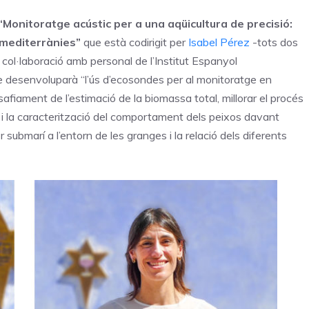
“Monitoratge acústic per a una aqüicultura de precisió:
 mediterrànies”
que està codirigit per
Isabel Pérez
-tots dos
 col·laboració amb personal de l’Institut Espanyol
cte desenvoluparà “l’ús d’ecosondes per al monitoratge en
afiament de l’estimació de la biomassa total, millorar el procés
 i la caracterització del comportament dels peixos davant
 submarí a l’entorn de les granges i la relació dels diferents