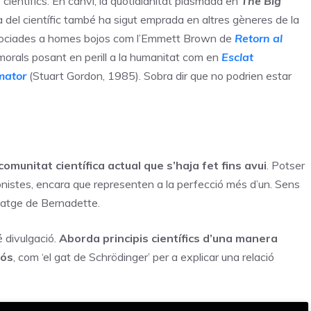
 científics. En canvi, la quotidianitat plasmada en
The Big
ura del científic també ha sigut emprada en altres gèneres de la
associades a homes bojos com l’Emmett Brown de
Retorn al
orals posant en perill a la humanitat com en
Esclat
mator
(Stuart Gordon, 1985). Sobra dir que no podrien estar
omunitat científica actual que s’haja fet fins avui
. Potser
nistes, encara que representen a la perfecció més d’un. Sens
sonatge de Bernadette.
 divulgació.
Aborda principis científics d’una manera
iós
, com ‘el gat de Schrödinger’ per a explicar una relació
.