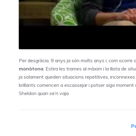
Per desgràcia, 9 anys ja són molts anys i, com ocorre 
monòtona
. Estira les trames al màxim i la llista de 
ja solament queden situacions repetitives, inconnexes
brillants comencen a escassejar i potser siga moment d’
Sheldon quan se’n vaja.
P