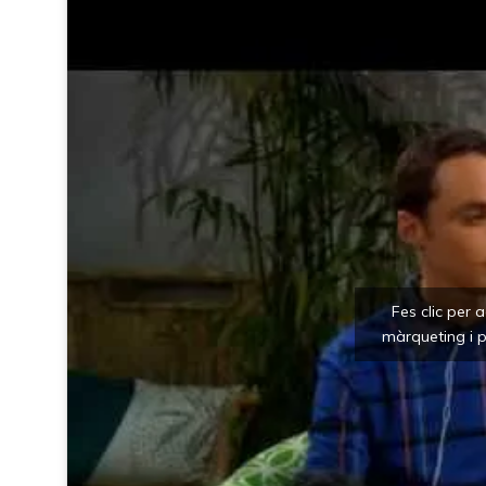
Fes clic per 
màrqueting i p