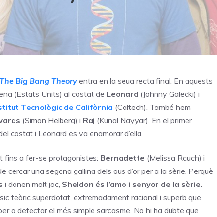
The Big Bang Theory
entra en la seua recta final. En aquests
na (Estats Units) al costat de
Leonard
(Johnny Galecki) i
stitut Tecnològic de Califòrnia
(Caltech). També hem
wards
(Simon Helberg) i
Raj
(Kunal Nayyar). En el primer
del costat i Leonard es va enamorar d’ella.
 fins a fer-se protagonistes:
Bernadette
(Melissa Rauch) i
 cercar una segona gallina dels ous d’or per a la sèrie. Perquè
 i donen molt joc,
Sheldon és l’amo i senyor de la sèrie.
 físic teòric superdotat, extremadament racional i superb que
 per a detectar el més simple sarcasme. No hi ha dubte que