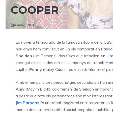
COOPER
4 maig, 2016
La novena temporada de la famosa
sitcom
de la CBS
nou anys hem conviscut en un pis compartit en Pasade
Sheldon
(Jim Parsons), dos físics que treballen
en l’
In
conegut als seus dos amics i companys de treball,
Ho
capítol,
Penny
(Kaley Cuoco) es va instal•lar en el pis 
Amb el temps, altres personatges secundaris s’han unit
Amy
(Mayim Bialik), calc femení de Sheldon en honor de
a pesar que tots els personatges són molt interessants
Jim Parsons
fa un treball magistral en interpretar un
manca de qualsevol aptitud social, empatia o habilitat