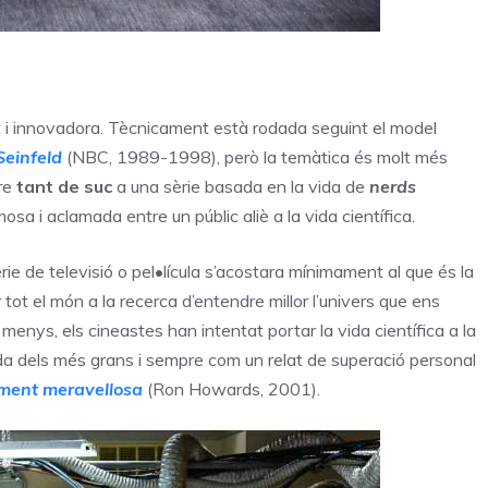
i innovadora. Tècnicament està rodada seguint el model
Seinfeld
(NBC, 1989-1998), però la temàtica és molt més
ure
tant de suc
a una sèrie basada en la vida de
nerds
mosa i aclamada entre un públic aliè a la vida científica.
e de televisió o pel•lícula s’acostara mínimament al que és la
r tot el món a la recerca d’entendre millor l’univers que ens
enys, els cineastes han intentat portar la vida científica a la
vida dels més grans i sempre com un relat de superació personal
ment meravellosa
(Ron Howards, 2001).