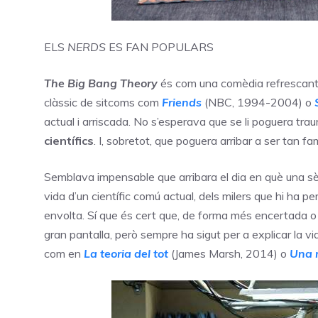
ELS
NERDS
ES FAN POPULARS
The Big Bang Theory
és com una comèdia refrescant 
clàssic de sitcoms com
Friends
(NBC, 1994-2004) o
actual i arriscada. No s’esperava que se li poguera tra
científics
. I, sobretot, que poguera arribar a ser tan fa
Semblava impensable que arribara el dia en què una sèri
vida d’un científic comú actual, dels milers que hi ha pe
envolta. Sí que és cert que, de forma més encertada o m
gran pantalla, però sempre ha sigut per a explicar la 
com en
La teoria del tot
(James Marsh, 2014) o
Una 