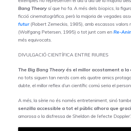
exemples no representen el dia a dia de la majoria dels
Bang Theory
sí que ho fa. A més dels
biopics
, la fig
ficció cinematogràfica, però la majoria de vegades 
futur
(Robert Zemeckis, 1985), amb escassos valors m
(Wolfgang Petersen, 1995) o tot junt com en
Re-Ani
més equivocats.
DIVULGACIÓ CIENTÍFICA ENTRE RIURES
The Big Bang Theory
és el millor acostament a la c
no tots siguen tan
nerds
com els quatre amics protago
dubte, el millor reflex d’un científic comú seria el per
A més, la sèrie no és només entreteniment, sinó també
senzilla accessible a tot el públic alhora que grac
amorosa o la disfressa de Sheldon de l’efecte Doppler’