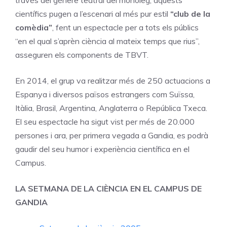
través del gènere teatral del monòleg, aquests
científics pugen a l’escenari al més pur estil
“club de la
comèdia”
, fent un espectacle per a tots els públics
“en el qual s’aprèn ciència al mateix temps que rius”,
asseguren els components de TBVT.
En 2014, el grup va realitzar més de 250 actuacions a
Espanya i diversos països estrangers com Suïssa,
Itàlia, Brasil, Argentina, Anglaterra o República Txeca.
El seu espectacle ha sigut vist per més de 20.000
persones i ara, per primera vegada a Gandia, es podrà
gaudir del seu humor i experiència científica en el
Campus.
LA SETMANA DE LA CIÈNCIA EN EL CAMPUS DE
GANDIA