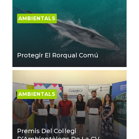
AMBIENTALS
Protegir El Rorqual Comú
AMBIENTALS
Premis Del Col·legi
D’Ambientòlegs De La CV