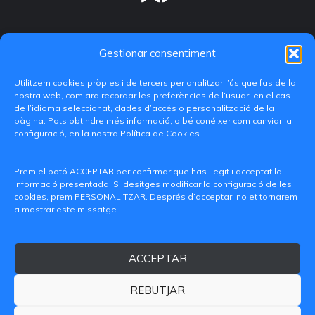
Gestionar consentiment
Utilitzem cookies pròpies i de tercers per analitzar l’ús que fas de la
nostra web, com ara recordar les preferències de l’usuari en el cas
de l’idioma seleccionat, dades d’accés o personalització de la
pàgina. Pots obtindre més informació, o bé conéixer com canviar la
configuració, en la nostra Política de Cookies.
C/ Paranimf, 1 - 46730 Grau de Gandia
(València)
Prem el botó ACCEPTAR per confirmar que has llegit i acceptat la
informació presentada. Si desitges modificar la configuració de les
+34 962849333
cookies, prem PERSONALITZAR. Després d’acceptar, no et tornarem
a mostrar este missatge.
iditransferencia@epsg.upv.es
ACCEPTAR
Qui som
Contacte
Avís legal
Política de privacitat
Política de Cookies
REBUTJAR
© 2026 CAMPUS DE GANDIA UNIVERSITAT POLITÈCNICA