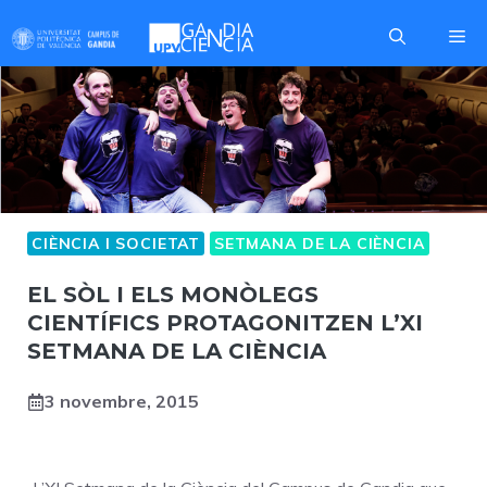
Skip
Me
to
content
CIÈNCIA I SOCIETAT
SETMANA DE LA CIÈNCIA
EL SÒL I ELS MONÒLEGS
CIENTÍFICS PROTAGONITZEN L’XI
SETMANA DE LA CIÈNCIA
3 novembre, 2015