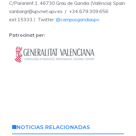
C/Paranimf,1. 46730 Grau de Gandia (València) Spain
sanbargr@upvnet.upv.es / +34 679.309.656
ext:15333 / Twitter:
@campusgandiaupv
Patrocinat per:
NOTICIAS RELACIONADAS