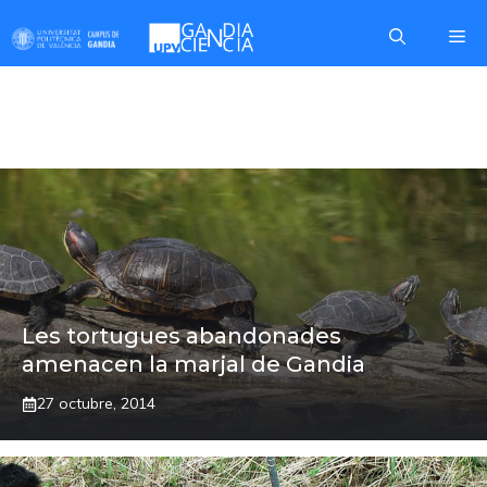
Skip
Me
to
content
VICENT ESTRUCH
Les tortugues abandonades
amenacen la marjal de Gandia
27 octubre, 2014