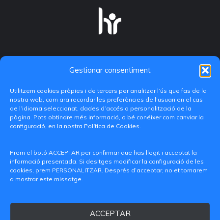
Gestionar consentiment
Utilitzem cookies pròpies i de tercers per analitzar l’ús que fas de la
nostra web, com ara recordar les preferències de l’usuari en el cas
de l’idioma seleccionat, dades d’accés o personalització de la
pàgina. Pots obtindre més informació, o bé conéixer com canviar la
configuració, en la nostra Política de Cookies.
C/ Paranimf, 1 - 46730 Grau de Gandia
(València)
Prem el botó ACCEPTAR per confirmar que has llegit i acceptat la
informació presentada. Si desitges modificar la configuració de les
+34 962849333
cookies, prem PERSONALITZAR. Després d’acceptar, no et tornarem
a mostrar este missatge.
iditransferencia@epsg.upv.es
ACCEPTAR
Qui som
Contacte
Avís legal
Política de privacitat