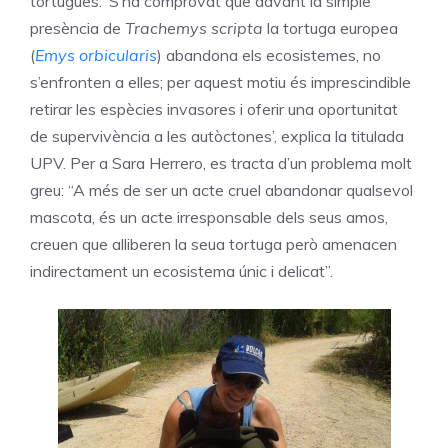
tortugues: ‘S’ha comprovat que davant la simple
presència de
Trachemys
scripta
la tortuga europea
(
Emys orbicularis
) abandona els ecosistemes, no
s’enfronten a elles; per aquest motiu és imprescindible
retirar les espècies invasores i oferir una oportunitat
de supervivència a les autòctones’, explica la titulada
UPV. Per a Sara Herrero, es tracta d’un problema molt
greu: “A més de ser un acte cruel abandonar qualsevol
mascota, és un acte irresponsable dels seus amos,
creuen que alliberen la seua tortuga però amenacen
indirectament un ecosistema únic i delicat”.