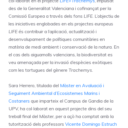
col·laborat en el projecte
LIFE+Trachemys
, impulsat
des de la Generalitat Valenciana i cofinançat per la
Comissió Europea a través dels fons
LIFE
. L’objectiu de
les iniciatives englobades en els projectes europeus
LIFE
és contribuir a l’aplicació, actualització i
desenvolupament de polítiques comunitàries en
matèria de medi ambient i conservació de la natura. En
el cas dels aiguamolls valencians, la biodiversitat es
veu amenaçada per la invasió d’espècies exòtiques
com les tortugues del gènere
Trachemys.
Sara Herrero, titulada del
Màster en Avaluació i
Seguiment Ambiental d’Ecosistemes Marins i
Costaners
que imparteix el Campus de Gandia de la
UPV, ha col·laborat en aquest projecte dins del seu
treball final del Màster, per a açò ha comptat amb la
tutorització dels professors
Vicente Domingo Estruch