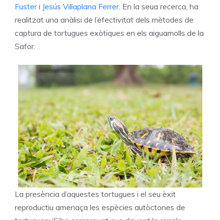
Fuster
i
Jesús Villaplana Ferrer
. En la seua recerca, ha
realitzat una anàlisi de l’efectivitat dels mètodes de
captura de tortugues exòtiques en els aiguamolls de la
Safor.
La presència d’aquestes tortugues i el seu èxit
reproductiu amenaça les espècies autòctones de