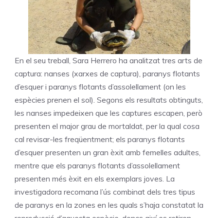
En el seu treball, Sara Herrero ha analitzat tres arts de
captura: nanses (xarxes de captura), paranys flotants
d’esquer i paranys flotants d’assolellament (on les
espècies prenen el sol). Segons els resultats obtinguts,
les nanses impedeixen que les captures escapen, però
presenten el major grau de mortaldat, per la qual cosa
cal revisar-les freqüentment; els paranys flotants
d’esquer presenten un gran èxit amb femelles adultes,
mentre que els paranys flotants d’assolellament
presenten més èxit en els exemplars joves. La
investigadora recomana l’ús combinat dels tres tipus
de paranys en la zones en les quals s’haja constatat la
reproducció d’aquesta espècie, doncs així es retiren