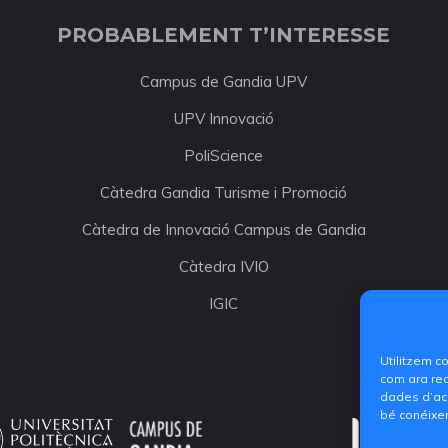
PROBABLEMENT T’INTERESSE
Campus de Gandia UPV
UPV Innovació
PoliScience
Càtedra Gandia Turisme i Promoció
Càtedra de Innovació Campus de Gandia
Càtedra IVIO
IGIC
Utilitzem c
com ara rec
dades d’acc
bé conéixer