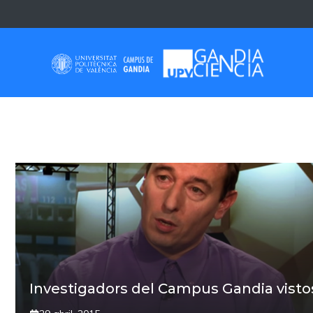
Skip
to
content
UPV TV
Investigadors del Campus Gandia vistos