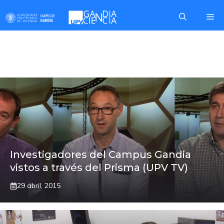
Saltar
Me
al
contenido
UPV TV
Investigadores del Campus Gandia
vistos a través del Prisma (UPV TV)
29 abril, 2015