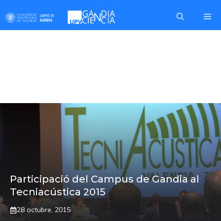
Skip
Me
to
content
PREMI ANDRÉS
LARA
Participació del Campus de Gandia al
Tecniacústica 2015
28 octubre, 2015