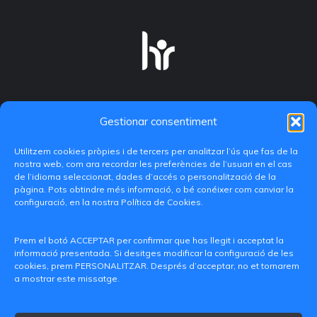
Gestionar consentiment
Utilitzem cookies pròpies i de tercers per analitzar l’ús que fas de la
nostra web, com ara recordar les preferències de l’usuari en el cas
de l’idioma seleccionat, dades d’accés o personalització de la
pàgina. Pots obtindre més informació, o bé conéixer com canviar la
configuració, en la nostra Política de Cookies.
C/ Paranimf, 1 - 46730 Grau de Gandia
(València)
Prem el botó ACCEPTAR per confirmar que has llegit i acceptat la
informació presentada. Si desitges modificar la configuració de les
+34 962849333
cookies, prem PERSONALITZAR. Després d’acceptar, no et tornarem
a mostrar este missatge.
iditransferencia@epsg.upv.es