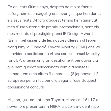
En aquests últims anys, després de molta faena i
esforç hem aconseguit grans avanços que han donat
els seus fruits.
Al llarg d’aquest
temps hem guanyat
més d’una vintena de premis internacionals, sent els
més recents el prestigiós premi IF Design
Awards
(Berlín) pel disseny
de
les nostres
ulleres;
i
al febrer
d’enguany
la
Fundació
Toyota
Mobility
(TMF)
ens
va
convidar
a participar en el seu concurs anual Mobility
for all.
Ara tenim un gran desafiament per davant ja
que hem quedat seleccionats com a finalistes i
competirem amb altres 9 empreses (6 japoneses i 3
europees) per un lloc per a la segona fase d’aquest
apassionant concurs.
Al Japó, i
juntament
amb Toyota, el pròxim 16 i
17 de
novembre presentarem NIIRA
al públic invident nipó.