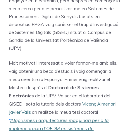
Enginyer en Electrònica, però després en començar la
meua cerca per a especialitzar-me en Sistemes de
Processament Digital de Senyals basats en
dispositius
FPGA
vaig conèixer
el
Grup
d’Investigació
de
Sistemes
Digitals
(GISED)
situat
al
Campus de
Gandia de la Universitat Politècnica de València
(UPV).
Molt motivat i interessat a voler formar-me amb ells,
vaig obtenir una beca d’estudis i vaig començar la
meua
aventura
a
Espanya.
Primer
vaig realitzar
el
Màster
i
després
el
Doctorat
de
Sistemes
Electrònics
de la UPV. Va ser en el laboratori del
GISED i sota la tutoria dels doctors
Vicenç
Almenar
i
Javier
Valls
on realitze la meua tesi doctoral
“
Algorismes i arquitectures maquinari per a la
implementació d’OFDM en sistemes de