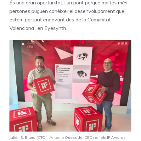
És una gran oportunitat, i un pont perquè moltes més
persones puguen conèixer
el
desenvolupament
que
estem
portant
end
avant
des de
la Comunitat
Valenciana
,
en
Eyesynth.
Julián
S.
Bruno
(CTO)
I
Antonio
Quesada
(CEO)
en
els
IF
Awards