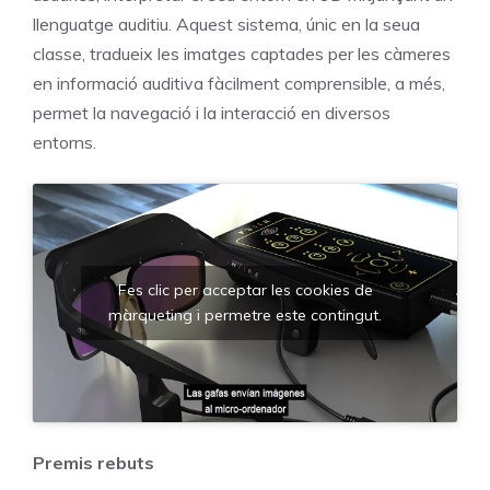
llenguatge
auditiu.
Aquest
sistema,
únic
en
la seua
classe,
tradueix
les
imatges captades
per
les
càmeres
en informació auditiva fàcilment comprensible, a més,
permet la navegació i la interacció en diversos
entorns.
Fes clic per acceptar les cookies de
màrqueting i permetre este contingut.
Premis
rebuts