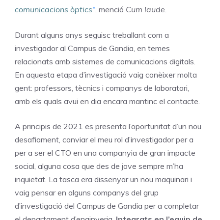
comunicacions òptics
“
, menció
Cum laude.
Durant
alguns
anys
seguisc
treballant
com a
investigador
al
Campus
de
Gandia,
en temes
relacionats amb sistemes de comunicacions digitals.
En aquesta etapa d’investigació vaig conèixer molta
gent: professors, tècnics i companys de laboratori,
amb els quals avui en dia encara mantinc el
contacte.
A principis de
2021
es
presenta
l’oportunitat
d’un
nou
desafiament, canviar
el meu
rol
d’investigador
per a
per a ser el CTO en una companyia de gran impacte
social, alguna cosa que des de jove sempre m’ha
inquietat. La tasca era dissenyar un nou maquinari i
vaig pensar en alguns companys del grup
d’investigació del Campus de Gandia per a completar
el departament d’enginyeria.
Integrats en
l’equip de