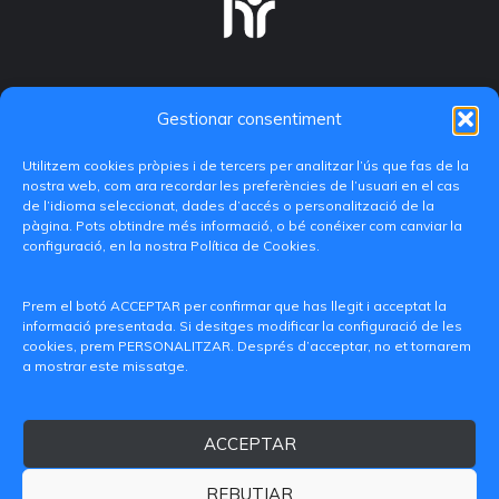
Gestionar consentiment
Utilitzem cookies pròpies i de tercers per analitzar l’ús que fas de la
nostra web, com ara recordar les preferències de l’usuari en el cas
de l’idioma seleccionat, dades d’accés o personalització de la
pàgina. Pots obtindre més informació, o bé conéixer com canviar la
configuració, en la nostra Política de Cookies.
C/ Paranimf, 1 - 46730 Grau de Gandia
(València)
Prem el botó ACCEPTAR per confirmar que has llegit i acceptat la
informació presentada. Si desitges modificar la configuració de les
+34 962849333
cookies, prem PERSONALITZAR. Després d’acceptar, no et tornarem
a mostrar este missatge.
iditransferencia@epsg.upv.es
ACCEPTAR
Qui som
Contacte
Avís legal
Política de privacitat
Política de Cookies
REBUTJAR