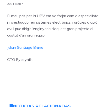
2024,
Berlín
El meu
pas
per
la
UPV
em
va forjar
com a
especialista
i
investigador
en
sistemes
electrònics, i
gràcies a
això
avui puc dirigir l’enginyeria d’aquest gran projecte al
costat d’un gran equip.
Julián Santiago Bruno
CTO Eyesynth
NOTICIAS RELACIONADAS