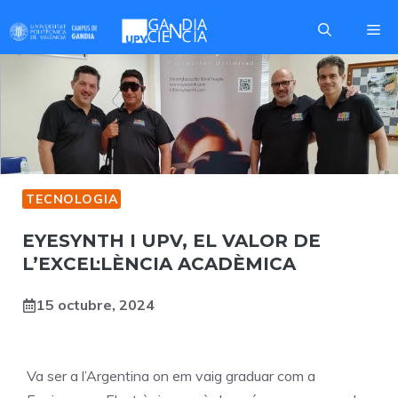
Skip
Me
to
content
TECNOLOGIA
EYESYNTH I UPV, EL VALOR DE
L’EXCEL·LÈNCIA ACADÈMICA
15 octubre, 2024
Va ser a
l’Argentina on em vaig graduar com a