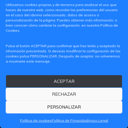
Utilizamos cookies propias y de terceros para analizar el uso que
haces de nuestra web, como recordar las preferencias del usuario
en el caso del idioma seleccionado, datos de acceso o
personalización de la página. Puedes obtener más información, o
bien conocer cómo cambiar la configuración, en nuestra Política de
Cookies.
C/ Paranimf, 1 - 46730 Grau de Gandia
Pulsa el botón ACEPTAR para confirmar que has leído y aceptado la
(València)
información presentada. Si deseas modificar la configuración de las
cookies pulsa PERSONALIZAR. Después de aceptar, no volveremos
+34 962849333
a mostrarte este mensaje.
iditransferencia@epsg.upv.es
ACEPTAR
Quiénes somos
Contacto
Aviso legal
Política de privacidad
RECHAZAR
Política de Cookies
© 2026 CAMPUS DE GANDIA UNIVERSITAT POLITÈCNICA
PERSONALIZAR
DE VALÈNCIA
Política de cookies
Política de Privacidad
Aviso Legal